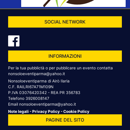
SOCIAL NETWORK
INFORMAZIONI
Per la tua pubblictà o per pubblicare un evento contatta
nonsoloeventiparma@yahoo.it
Nonsoloeventiparma di Airò Ilaria
C.F. RAILRI67A71M109N
P.IVA 03076420342 - REA PR 356783
Telefono
3926008147
Email
nonsoloeventiparma@yahoo.it
Note legali
-
Privacy Policy
-
Cookie Policy
PAGINE DEL SITO