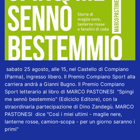
sabato 25 agosto, alle 15, nel Castello di Compiano
(Parma), ingresso libero. Il Premio Compiano Sport alla
carriera andrà a Gianni Bugno. Il Premio Compiano
Sport letterario al libro di MARCO PASTONESI "Spingi
me sennò bestemmio" (
Ediciclo Editore
), con la
straordinaria partecipazione di Dino Zandegù. MARCO
PASTONESI dice "Così i miei ultimi - maglie nere,
lanterne rosse, camion-scopa - per un giorno saranno i
primi"