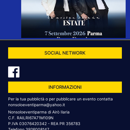
SOCIAL NETWORK
INFORMAZIONI
Per la tua pubblictà o per pubblicare un evento contatta
nonsoloeventiparma@yahoo.it
Nonsoloeventiparma di Airò Ilaria
C.F. RAILRI67A71M109N
P.IVA 03076420342 - REA PR 356783
Telefono
3926008147