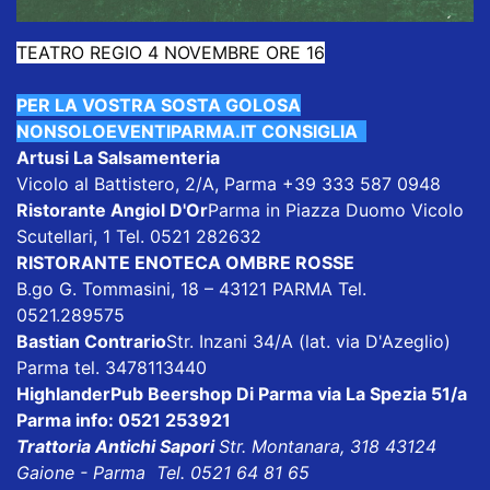
TEATRO REGIO 4 NOVEMBRE ORE 16
PER LA VOSTRA SOSTA GOLOSA
NONSOLOEVENTIPARMA.IT CONSIGLIA
Artusi La Salsamenteria
Vicolo al Battistero, 2/A, Parma +39 333 587 0948
Ristorante Angiol D'Or
Parma in Piazza Duomo Vicolo
Scutellari, 1 Tel. 0521 282632
RISTORANTE ENOTECA OMBRE ROSSE
B.go G. Tommasini, 18 – 43121 PARMA Tel.
0521.289575
Bastian Contrario
Str. Inzani 34/A (lat. via D'Azeglio)
Parma tel. 3478113440
HighlanderPub Beershop
Di Parma via La Spezia 51/a
Parma info: 0521 253921
Trattoria Antichi Sapori
Str. Montanara, 318 43124
Gaione - Parma Tel. 0521 64 81 65