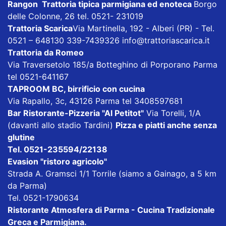
Rangon Trattoria tipica parmigiana ed enoteca
Borgo
delle Colonne, 26 tel. 0521- 231019
Trattoria Scarica
Via Martinella, 192 - Alberi (PR) - Tel.
0521 – 648130 339-7439326
info@trattoriascarica.it
Trattoria da Romeo
Via Traversetolo 185/a Botteghino di Porporano Parma
tel 0521-641167
TAPROOM BC, birrificio con cucina
Via Rapallo, 3c, 43126 Parma tel 3408597681
Bar Ristorante-Pizzeria "Al Petitot"
Via Torelli, 1/A
(davanti allo stadio Tardini)
Pizza e piatti anche senza
glutine
Tel. 0521-235594/22138
Evasion "ristoro agricolo"
Strada A. Gramsci 1/1 Torrile (siamo a Gainago, a 5 km
da Parma)
Tel. 0521-1790634
Ristorante Atmosfera di Parma - Cucina Tradizionale
Greca e Parmigiana
.