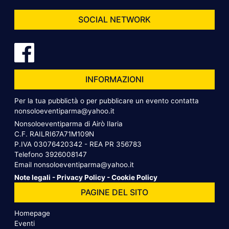
SOCIAL NETWORK
INFORMAZIONI
Per la tua pubblictà o per pubblicare un evento contatta
nonsoloeventiparma@yahoo.it
Nonsoloeventiparma di Airò Ilaria
C.F. RAILRI67A71M109N
P.IVA 03076420342 - REA PR 356783
Telefono
3926008147
Email
nonsoloeventiparma@yahoo.it
Note legali
-
Privacy Policy
-
Cookie Policy
PAGINE DEL SITO
Homepage
Eventi