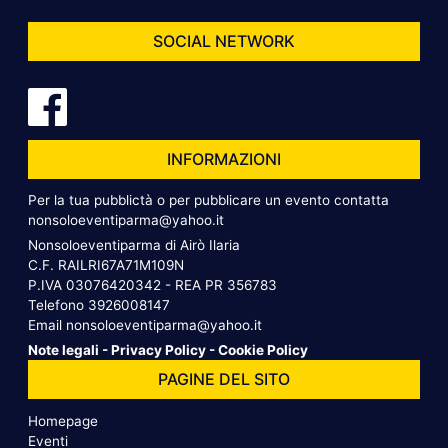
SOCIAL NETWORK
INFORMAZIONI
Per la tua pubblictà o per pubblicare un evento contatta
nonsoloeventiparma@yahoo.it
Nonsoloeventiparma di Airò Ilaria
C.F. RAILRI67A71M109N
P.IVA 03076420342 - REA PR 356783
Telefono
3926008147
Email
nonsoloeventiparma@yahoo.it
Note legali
-
Privacy Policy
-
Cookie Policy
PAGINE DEL SITO
Homepage
Eventi