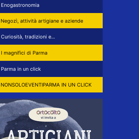
Enogastronomia
Negozì, attività artigiane e aziende
Curiosità, tradizioni e...
I magnifici di Parma
Parma in un click
NONSOLOEVENTIPARMA IN UN CLICK