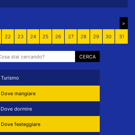
>
22
23
24
25
26
27
28
29
30
31
CERCA
Turismo
Dove mangiare
Dove dormire
Dove festeggiare