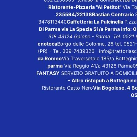
Ristorante-Pizzeria "Al Petitot"
Via To
235594/22138
Bastian Contrario
3478113440
Caffetteria La Pulcinella
P.zza
Di Parma
via La Spezia 51/a Parma info:
318 43124 Gaione - Parma Tel. 0521 
enoteca
Borgo delle Colonne, 26 tel. 0521
(PR) - Tel. 339-7439326
info@trattoriasca
da Romeo
Via Traversetolo 185/a Bottegh
parma
Via Reggio 41/a 43126 Parma05
FANTASY
SERVIZIO GRATUITO A DOMICILIO
- Altro ristopub a Botteghino
Ristorante Gatto Nero
Via Bogolese, 4 Bo
05