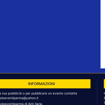
INFORMAZIONI
la tua pubblictà o per pubblicare un evento contatta
oloeventiparma@yahoo.it
oloeventiparma di Airò Ilaria