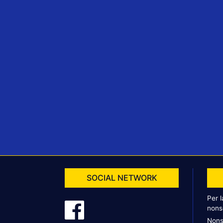
SOCIAL NETWORK
Per 
nons
Nons