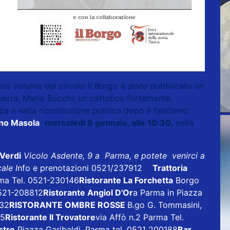
co volume del circolo Il Borgo è stato pubblicato un
uerra, Mario Bocchi; un cattolico fortemente
a e nella ricostruzione politica dopo il fascismo.
ano Masola
mercoledì 8 gennaio, alle 10:30
, nella
 Verdi
Vicolo Asdente, 9 a Parma, e potete venirci a
ale I
nfo e prenotazioni 0521/237912
Trattoria
rma Tel. 0521-230146
Ristorante La Forchetta
Borgo
521-208812
Ristorante Angiol D'Or
a Parma in Piazza
632
RISTORANTE OMBRE ROSSE
B.go G. Tommasini,
75
Ristorante Il Trovatore
via Affò n.2 Parma Tel.
stro
Piazza Garibaldi, Parma tel. 0521 200188
Bar