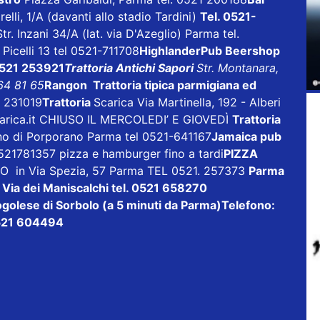
relli, 1/A (davanti allo stadio Tardini)
Tel. 0521-
Str. Inzani 34/A (lat. via D'Azeglio) Parma tel.
 Picelli 13 tel 0521-711708
HighlanderPub Beershop
 0521 253921
Trattoria Antichi Sapori
Str. Montanara,
64 81 65
Rangon Trattoria tipica parmigiana ed
- 231019
Trattoria
Scarica
Via Martinella, 192 - Alberi
rica.it
CHIUSO IL MERCOLEDI’ E GIOVEDÌ
Trattoria
ino di Porporano Parma tel 0521-641167
Jamaica pub
21781357 pizza e hamburger fino a tardi
PIZZA
 in Via Spezia, 57 Parma TEL 0521. 257373
Parma
Via dei Maniscalchi tel. 0521 658270
golese di Sorbolo (a 5 minuti da Parma)Telefono:
21 604494