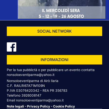
SOCIAL NETWORK
INFORMAZIONI
Per la tua pubblictà o per pubblicare un evento contatta
nonsoloeventiparma@yahoo.it
Nonsoloeventiparma di Airò Ilaria
C.F. RAILRI67A71M109N
P.IVA 03076420342 - REA PR 356783
Telefono
3926008147
Email
nonsoloeventiparma@yahoo.it
Note legali
-
Privacy Policy
-
Cookie Policy