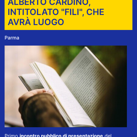
ALBERTO CARDINO,
INTITOLATO "FILI", CHE
AVRÀ LUOGO
Parma
Primo
incontro pubblico di presentazione
del