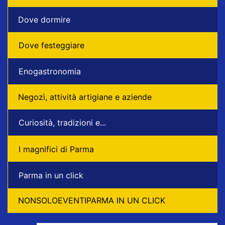
Dove dormire
Dove festeggiare
Enogastronomia
Negozì, attività artigiane e aziende
Curiosità, tradizioni e...
I magnifici di Parma
Parma in un click
NONSOLOEVENTIPARMA IN UN CLICK