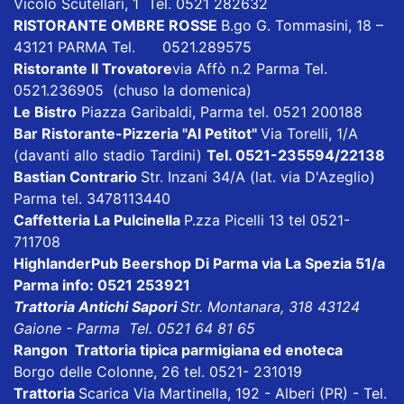
Vicolo Scutellari, 1 Tel. 0521 282632
RISTORANTE OMBRE ROSSE
B.go G. Tommasini, 18 –
43121 PARMA Tel. 0521.289575
Ristorante Il Trovatore
via Affò n.2 Parma Tel.
0521.236905 (chuso la domenica)
Le Bistro
Piazza Garibaldi, Parma tel. 0521 200188
Bar Ristorante-Pizzeria "Al Petitot"
Via Torelli, 1/A
(davanti allo stadio Tardini)
Tel. 0521-235594/22138
Bastian Contrario
Str. Inzani 34/A (lat. via D'Azeglio)
Parma tel. 3478113440
Caffetteria La Pulcinella
P.zza Picelli 13 tel 0521-
711708
HighlanderPub Beershop Di Parma
via La Spezia 51/a
Parma info: 0521 253921
Trattoria Antichi Sapori
Str. Montanara, 318 43124
Gaione - Parma Tel. 0521 64 81 65
Rangon Trattoria tipica parmigiana ed enoteca
Borgo delle Colonne, 26 tel. 0521- 231019
Trattoria
Scarica
Via Martinella, 192 - Alberi (PR) - Tel.