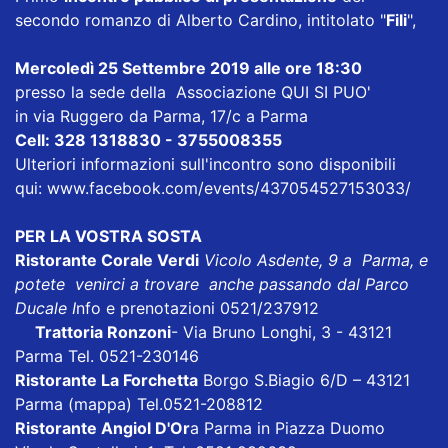
secondo romanzo di Alberto Cardino, intitolato "
Fili
",
Mercoledì 25 Settembre 2019 alle ore 18:30
presso la sede della Associazione QUI SI PUO'
in via Ruggero da Parma, 17/c a Parma
Cell: 328 1318830 - 3755008355
Ulteriori informazioni sull'incontro sono disponibili
qui:
www.facebook.com/events/437054527153033/
PER LA VOSTRA SOSTA
Ristorante Corale Verdi
Vicolo Asdente, 9 a Parma, e
potete venirci a trovare anche passando dal Parco
Ducale I
nfo e prenotazioni 0521/237912
Trattoria Ronzoni
- Via Bruno Longhi, 3 - 43121
Parma Tel. 0521-230146
Ristorante La Forchetta
Borgo S.Biagio 6/D – 43121
Parma
(mappa)
Tel.0521-208812
Ristorante Angiol D'Or
a Parma in Piazza Duomo