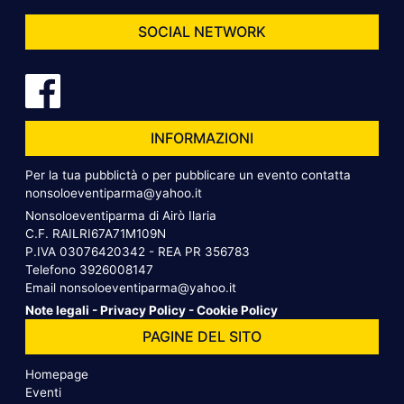
SOCIAL NETWORK
INFORMAZIONI
Per la tua pubblictà o per pubblicare un evento contatta
nonsoloeventiparma@yahoo.it
Nonsoloeventiparma di Airò Ilaria
C.F. RAILRI67A71M109N
P.IVA 03076420342 - REA PR 356783
Telefono
3926008147
Email
nonsoloeventiparma@yahoo.it
Note legali
-
Privacy Policy
-
Cookie Policy
PAGINE DEL SITO
Homepage
Eventi