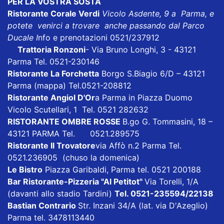
PER LA VOSTRA SOSTA
Ristorante Corale Verdi
Vicolo Asdente, 9 a Parma, e
potete venirci a trovare anche passando dal Parco
Ducale I
nfo e prenotazioni 0521/237912
Trattoria Ronzoni
- Via Bruno Longhi, 3 - 43121
Parma Tel. 0521-230146
Ristorante La Forchetta
Borgo S.Biagio 6/D – 43121
Parma
(mappa)
Tel.0521-208812
Ristorante Angiol D'Or
a Parma in Piazza Duomo
Vicolo Scutellari, 1 Tel. 0521 282632
RISTORANTE OMBRE ROSSE
B.go G. Tommasini, 18 –
43121 PARMA Tel. 0521.289575
Ristorante Il Trovatore
via Affò n.2 Parma Tel.
0521.236905 (chuso la domenica)
Le Bistro
Piazza Garibaldi, Parma tel. 0521 200188
Bar Ristorante-Pizzeria "Al Petitot"
Via Torelli, 1/A
(davanti allo stadio Tardini)
Tel. 0521-235594/22138
Bastian Contrario
Str. Inzani 34/A (lat. via D'Azeglio)
Parma tel. 3478113440