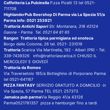
Caffetteria La Pulcinella
P.zza Picelli 13 tel 0521-
711708
HighlanderPub Beershop Di Parma
via La Spezia 51/a
Parma info: 0521 253921
Trattoria Antichi Sapori
Str. Montanara, 318 43124
Gaione - Parma Tel. 0521 64 81 65
Rangon Trattoria tipica parmigiana ed enoteca
Borgo delle Colonne, 26 tel. 0521- 231019
Trattoria
Scarica
Via Martinella, 192 - Alberi (PR) - Tel.
339-7439326
info@trattoriascarica.it
CHIUSO IL
MERCOLEDI’ E GIOVEDÌ
Trattoria da Romeo
Via Traversetolo 185/a Botteghino di Porporano Parma
tel 0521-641167
PIZZA FANTASY
SERVIZIO GRATUITO A DOMICILIO in
Via Spezia, 57 Parma TEL 0521. 257373
Jamaica pub parma
Via Reggio 41/a 43126
Parma0521781357 pizza e hamburger fino a tardi