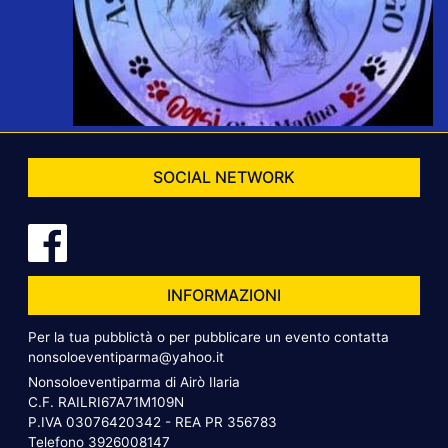
SOCIAL NETWORK
INFORMAZIONI
Per la tua pubblictà o per pubblicare un evento contatta
nonsoloeventiparma@yahoo.it
Nonsoloeventiparma di Airò Ilaria
C.F. RAILRI67A71M109N
P.IVA 03076420342 - REA PR 356783
Telefono
3926008147