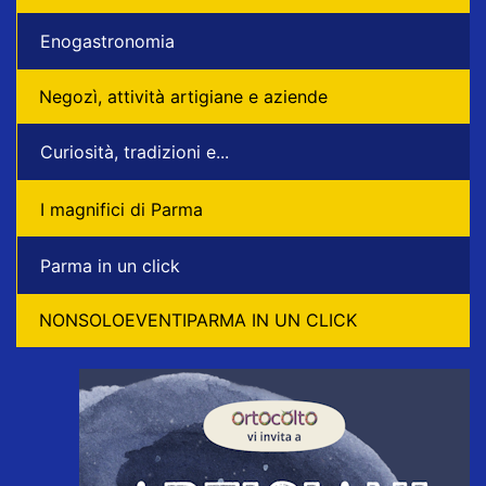
Enogastronomia
Negozì, attività artigiane e aziende
Curiosità, tradizioni e...
I magnifici di Parma
Parma in un click
NONSOLOEVENTIPARMA IN UN CLICK