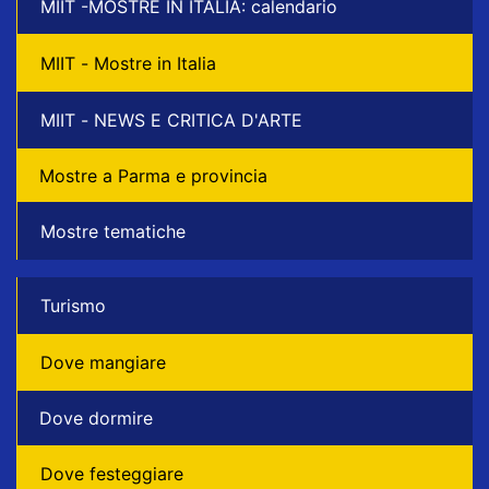
MIIT -MOSTRE IN ITALIA: calendario
MIIT - Mostre in Italia
MIIT - NEWS E CRITICA D'ARTE
Mostre a Parma e provincia
Mostre tematiche
Turismo
Dove mangiare
Dove dormire
Dove festeggiare