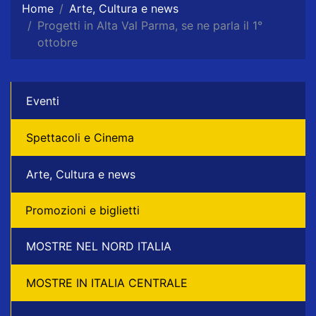
Home
Arte, Cultura e news
Progetti in Alta Val Parma, se ne parla il 1°
ottobre
Eventi
Spettacoli e Cinema
Arte, Cultura e news
Promozioni e biglietti
MOSTRE NEL NORD ITALIA
MOSTRE IN ITALIA CENTRALE