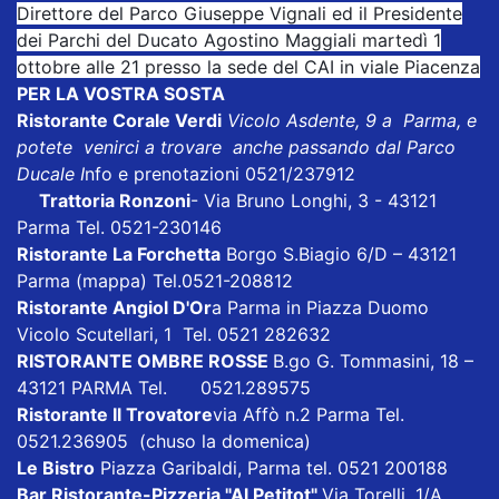
Direttore del Parco Giuseppe Vignali ed il Presidente
dei Parchi del Ducato Agostino Maggiali martedì 1
ottobre alle 21 presso la sede del CAI in viale Piacenza
PER LA VOSTRA SOSTA
Ristorante Corale Verdi
Vicolo Asdente, 9 a Parma, e
potete venirci a trovare anche passando dal Parco
Ducale I
nfo e prenotazioni 0521/237912
Trattoria Ronzoni
- Via Bruno Longhi, 3 - 43121
Parma Tel. 0521-230146
Ristorante La Forchetta
Borgo S.Biagio 6/D – 43121
Parma
(mappa)
Tel.0521-208812
Ristorante Angiol D'Or
a Parma in Piazza Duomo
Vicolo Scutellari, 1 Tel. 0521 282632
RISTORANTE OMBRE ROSSE
B.go G. Tommasini, 18 –
43121 PARMA Tel. 0521.289575
Ristorante Il Trovatore
via Affò n.2 Parma Tel.
0521.236905 (chuso la domenica)
Le Bistro
Piazza Garibaldi, Parma tel. 0521 200188
Bar Ristorante-Pizzeria "Al Petitot"
Via Torelli, 1/A