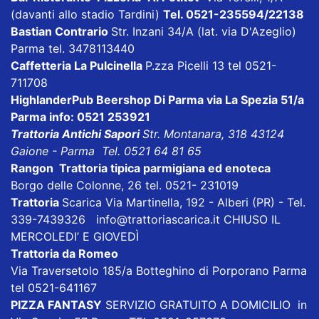
(davanti allo stadio Tardini)
Tel. 0521-235594/22138
Bastian Contrario
Str. Inzani 34/A (lat. via D'Azeglio)
Parma tel. 3478113440
Caffetteria La Pulcinella
P.zza Picelli 13 tel 0521-
711708
HighlanderPub Beershop Di Parma
via La Spezia 51/a
Parma info: 0521 253921
Trattoria Antichi Sapori
Str. Montanara, 318 43124
Gaione - Parma Tel. 0521 64 81 65
Rangon Trattoria tipica parmigiana ed enoteca
Borgo delle Colonne, 26 tel. 0521- 231019
Trattoria
Scarica
Via Martinella, 192 - Alberi (PR) - Tel.
339-7439326
info@trattoriascarica.it
CHIUSO IL
MERCOLEDI’ E GIOVEDÌ
Trattoria da Romeo
Via Traversetolo 185/a Botteghino di Porporano Parma
tel 0521-641167
PIZZA FANTASY
SERVIZIO GRATUITO A DOMICILIO in