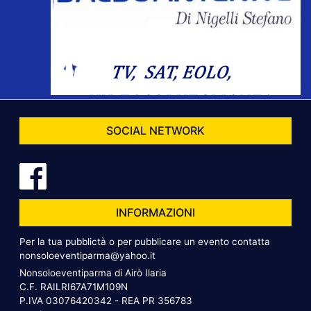
SOCIAL NETWORK
INFORMAZIONI
Per la tua pubblictà o per pubblicare un evento contatta
nonsoloeventiparma@yahoo.it
Nonsoloeventiparma di Airò Ilaria
C.F. RAILRI67A71M109N
P.IVA 03076420342 - REA PR 356783