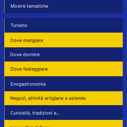
Mostre tematiche
Turismo
Dove mangiare
Dove dormire
Dove festeggiare
Enogastronomia
Negozì, attività artigiane e aziende
Curiosità, tradizioni e...