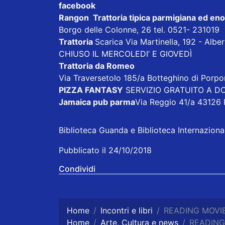
facebook
Rangon Trattoria tipica parmigiana ed en
Borgo delle Colonne, 26 tel. 0521- 231019
Trattoria
Scarica
Via Martinella, 192 - Alb
CHIUSO IL MERCOLEDI’ E GIOVEDÌ
Trattoria da Romeo
Via Traversetolo 185/a Botteghino di Porp
PIZZA FANTASY
SERVIZIO GRATUITO A DOM
Jamaica pub parma
Via Reggio 41/a 43126
Biblioteca Guanda e Biblioteca Internazionale
Pubblicato il 24/10/2018
Condividi
Home
Incontri e libri
READING MOVIES 
Home
Arte, Cultura e news
READING M