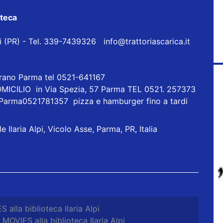
oteca
eri (PR) - Tel. 339-7439326
info@trattoriascarica.it
orano Parma tel 0521-641167
ICILIO in Via Spezia, 57 Parma TEL 0521. 257373
 Parma0521781357 pizza e hamburger fino a tardi
 Ilaria Alpi, Vicolo Asse, Parma, PR, Italia
alla biblioteca Ilaria Alpi
OVIES alla biblioteca Ilaria Alpi