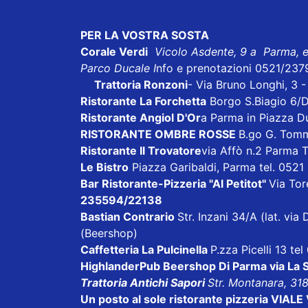
PER LA VOSTRA SOSTA
Corale Verdi
Vicolo Asdente, 9 a Parma, 
Parco Ducale I
nfo e prenotazioni 0521/237
Trattoria Ronzoni
- Via Bruno Longhi, 3 
Ristorante La Forchetta
Borgo S.Biagio 6/
Ristorante Angiol D'Or
a Parma in Piazza D
RISTORANTE OMBRE ROSSE
B.go G. Tom
Ristorante Il Trovatore
via Affò n.2 Parma 
Le Bistro
Piazza Garibaldi, Parma tel. 052
Bar Ristorante-Pizzeria "Al Petitot"
Via Tore
235594/22138
Bastian Contrario
Str. Inzani 34/A (lat. v
(Beershop)
Caffetteria La Pulcinella
P.zza Picelli 13 te
HighlanderPub Beershop Di Parma
via La
Trattoria Antichi Sapori
Str. Montanara, 31
Un posto al sole ristorante pizzeria VI