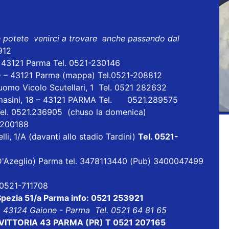
e potete venirci a trovare anche passando dal
912
- 43121 Parma Tel. 0521-230146
D – 43121 Parma
(mappa)
Tel.0521-208812
uomo Vicolo Scutellari, 1 Tel. 0521 282632
masini, 18 – 43121 PARMA Tel. 0521.289575
Tel. 0521.236905 (chuso la domenica)
1 200188
lli, 1/A (davanti allo stadio Tardini)
Tel. 0521-
ia D'Azeglio) Parma tel. 3478113440 (Pub) 3400047499
l 0521-711708
 Spezia 51/a Parma info: 0521 253921
8 43124 Gaione - Parma Tel. 0521 64 81 65
ALE VITTORIA 43 PARMA (PR) T 0521 207165