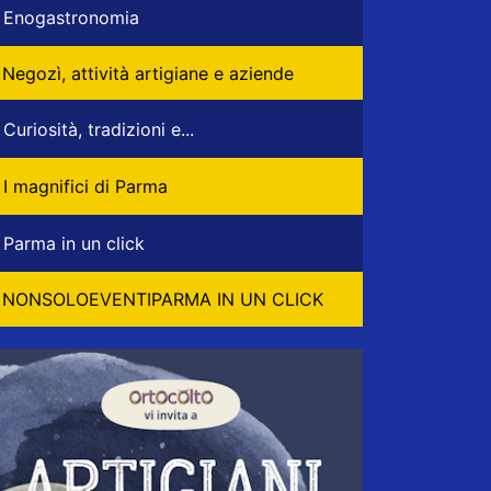
Enogastronomia
Negozì, attività artigiane e aziende
Curiosità, tradizioni e...
I magnifici di Parma
Parma in un click
NONSOLOEVENTIPARMA IN UN CLICK