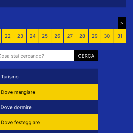
>
22
23
24
25
26
27
28
29
30
31
CERCA
Turismo
Dove mangiare
Dove dormire
Dove festeggiare