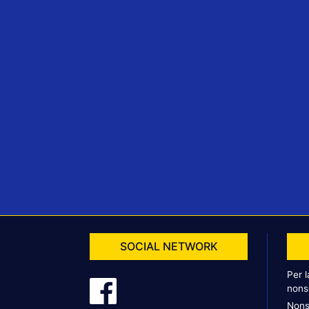
SOCIAL NETWORK
Per 
nons
Nons