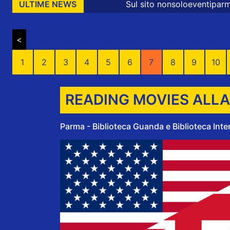
Sul sito nonsoloeventiparma sono presenti 
ULTIME NEWS
<
1
2
3
4
5
6
7
8
9
10
READING MOVIES ALLA 
Parma - Biblioteca Guanda e Biblioteca Intern