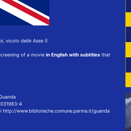
pi, vicolo delle Asse 5
screening of a movie
in English with subtitles
that
o Guanda
21031983-4
pi http://www.biblioteche.comune.parma.it/guanda