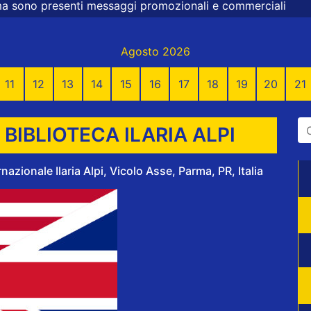
messaggi promozionali e commerciali
Agosto 2026
11
12
13
14
15
16
17
18
19
20
21
BIBLIOTECA ILARIA ALPI
azionale Ilaria Alpi, Vicolo Asse, Parma, PR, Italia