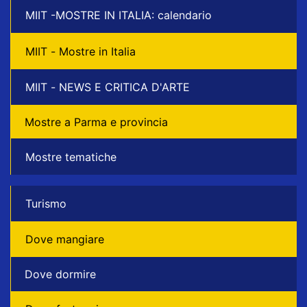
MIIT -MOSTRE IN ITALIA: calendario
MIIT - Mostre in Italia
MIIT - NEWS E CRITICA D'ARTE
Mostre a Parma e provincia
Mostre tematiche
Turismo
Dove mangiare
Dove dormire