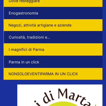
Dove festeggiare
Enogastronomia
Negozì, attività artigiane e aziende
Curiosità, tradizioni e...
I magnifici di Parma
Parma in un click
NONSOLOEVENTIPARMA IN UN CLICK