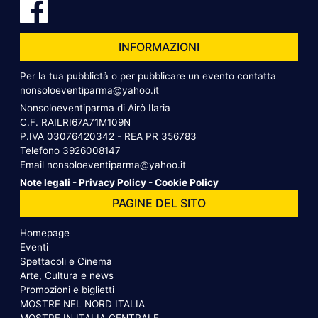
INFORMAZIONI
Per la tua pubblictà o per pubblicare un evento contatta
nonsoloeventiparma@yahoo.it
Nonsoloeventiparma di Airò Ilaria
C.F. RAILRI67A71M109N
P.IVA 03076420342 - REA PR 356783
Telefono
3926008147
Email
nonsoloeventiparma@yahoo.it
Note legali
-
Privacy Policy
-
Cookie Policy
PAGINE DEL SITO
Homepage
Eventi
Spettacoli e Cinema
Arte, Cultura e news
Promozioni e biglietti
MOSTRE NEL NORD ITALIA
MOSTRE IN ITALIA CENTRALE