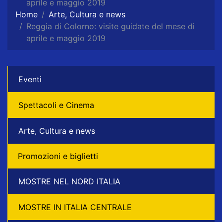
aprile e maggio 2019
Home
Arte, Cultura e news
Reggia di Colorno: visite guidate del mese di
aprile e maggio 2019
Eventi
Spettacoli e Cinema
Arte, Cultura e news
Promozioni e biglietti
MOSTRE NEL NORD ITALIA
MOSTRE IN ITALIA CENTRALE