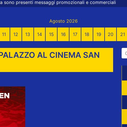
saggi promozionali e commerciali
Agosto 2026
11
12
13
14
15
16
17
18
19
20
21
 PALAZZO AL CINEMA SAN