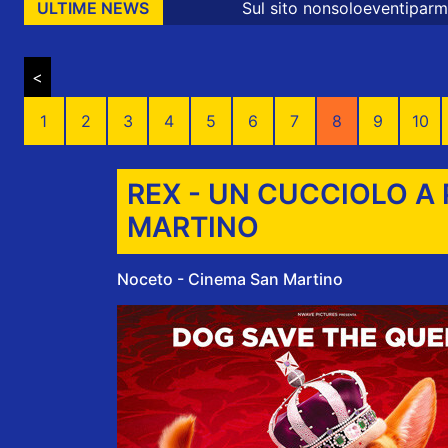
Sul sito nonsoloeventiparma sono presenti mes
ULTIME NEWS
<
1
2
3
4
5
6
7
8
9
10
REX - UN CUCCIOLO A
MARTINO
Noceto - Cinema San Martino