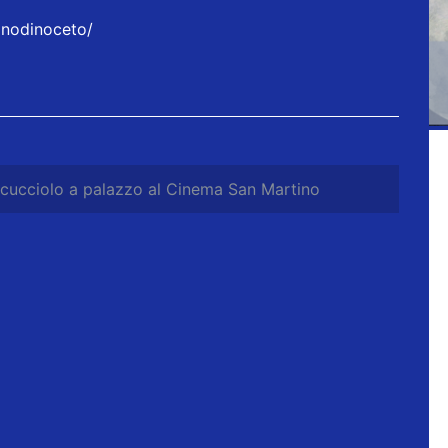
nodinoceto/
cucciolo a palazzo al Cinema San Martino