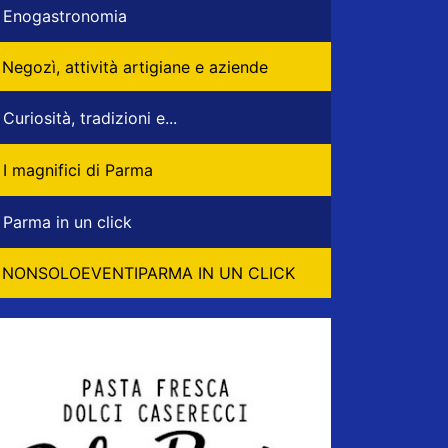
Enogastronomia
Negozì, attività artigiane e aziende
Curiosità, tradizioni e...
I magnifici di Parma
Parma in un click
NONSOLOEVENTIPARMA IN UN CLICK