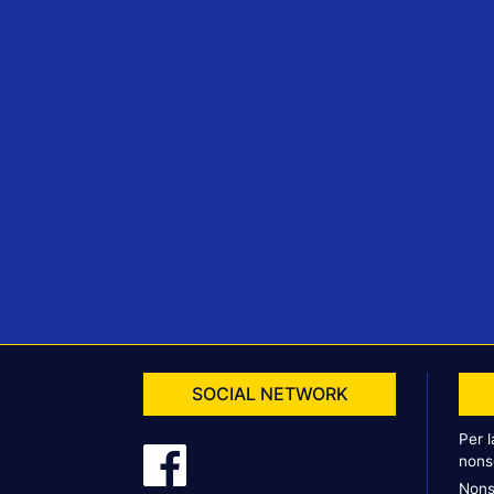
SOCIAL NETWORK
Per 
nons
Nons