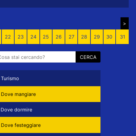
>
22
23
24
25
26
27
28
29
30
31
CERCA
Turismo
Dove mangiare
Dove dormire
Dove festeggiare