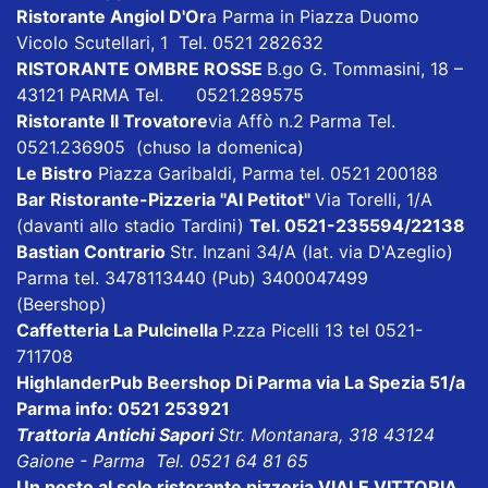
Ristorante Angiol D'Or
a Parma in Piazza Duomo
Vicolo Scutellari, 1 Tel. 0521 282632
RISTORANTE OMBRE ROSSE
B.go G. Tommasini, 18 –
43121 PARMA Tel. 0521.289575
Ristorante Il Trovatore
via Affò n.2 Parma Tel.
0521.236905 (chuso la domenica)
Le Bistro
Piazza Garibaldi, Parma tel. 0521 200188
Bar Ristorante-Pizzeria "Al Petitot"
Via Torelli, 1/A
(davanti allo stadio Tardini)
Tel. 0521-235594/22138
Bastian Contrario
Str. Inzani 34/A (lat. via D'Azeglio)
Parma tel. 3478113440 (Pub) 3400047499
(Beershop)
Caffetteria La Pulcinella
P.zza Picelli 13 tel 0521-
711708
HighlanderPub Beershop Di Parma
via La Spezia 51/a
Parma info: 0521 253921
Trattoria Antichi Sapori
Str. Montanara, 318 43124
Gaione - Parma Tel. 0521 64 81 65
Un posto al sole ristorante pizzeria VIALE VITTORIA