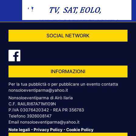
SOCIAL NETWORK
INFORMAZIONI
Per la tua pubblictà o per pubblicare un evento contatta
nonsoloeventiparma@yahoo.it
Nonsoloeventiparma di Airò Ilaria
C.F. RAILRI67A71M109N
P.IVA 03076420342 - REA PR 356783
Telefono
3926008147
Email
nonsoloeventiparma@yahoo.it
Note legali
-
Privacy Policy
-
Cookie Policy