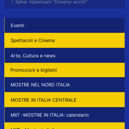
Sahar Ajdamsani "Dreamy world"
Eventi
Spettacoli e Cinema
Arte, Cultura e news
Promozioni e biglietti
MOSTRE NEL NORD ITALIA
MOSTRE IN ITALIA CENTRALE
MIIT -MOSTRE IN ITALIA: calendario