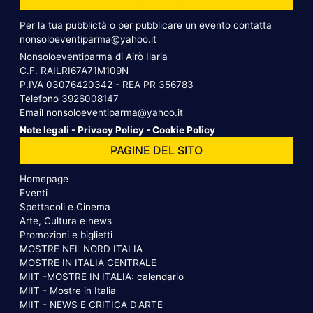
Per la tua pubblictà o per pubblicare un evento contatta
nonsoloeventiparma@yahoo.it
Nonsoloeventiparma di Airò Ilaria
C.F. RAILRI67A71M109N
P.IVA 03076420342 - REA PR 356783
Telefono
3926008147
Email
nonsoloeventiparma@yahoo.it
Note legali
-
Privacy Policy
-
Cookie Policy
PAGINE DEL SITO
Homepage
Eventi
Spettacoli e Cinema
Arte, Cultura e news
Promozioni e biglietti
MOSTRE NEL NORD ITALIA
MOSTRE IN ITALIA CENTRALE
MIIT -MOSTRE IN ITALIA: calendario
MIIT - Mostre in Italia
MIIT - NEWS E CRITICA D'ARTE