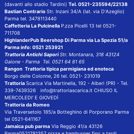
(davanti allo stadio Tardini)
Tel. 0521-235594/22138
Bastian Contrario
Str. Inzani 34/A (lat. via D'Azeglio)
Parma tel. 3478113440
Caffetteria La Pulcinella
P.zza Picelli 13 tel 0521-
711708
HighlanderPub Beershop Di Parma
via La Spezia 51/a
Parma info: 0521 253921
Trattoria Antichi Sapori
Str. Montanara, 318 43124
Gaione - Parma Tel. 0521 64 81 65
Rangon Trattoria tipica parmigiana ed enoteca
Borgo delle Colonne, 26 tel. 0521- 231019
Trattoria
Scarica
Via Martinella, 192 - Alberi (PR) - Tel.
339-7439326
info@trattoriascarica.it
CHIUSO IL
MERCOLEDI’ E GIOVEDÌ
Trattoria da Romeo
Via Traversetolo 185/a Botteghino di Porporano Parma
tel 0521-641167
Jamaica pub parma
Via Reggio 41/a 43126
Parma0521781357 pizza e hamburger fino a tardi