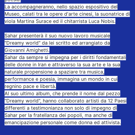
La accompagneranno, nello spazio espositivo del
Museo, calati tra le opere d'arte cinesi, la suonatrice di
viola Martina Surace ed il chitarrista Luca Nobis.
Sahar presenterà il suo nuovo lavoro musicale
"Dreamy world" da lei scritto ed arrangiato da
Giovanni Amighetti.
Sahar da sempre si impegna per i diritti fondamentali
delle donne in Iran e attraverso la sua arte e la sua
naturale propensione a spaziare tra musica,
performance e poesia, immagina un mondo in cui
regnino pace e libertà.
Al suo ultimo album, che prende il nome dal pezzo
"Dreamy world", hanno collaborato artisti da 12 Paesi
differenti a testimonianza non solo di impegno di
Sahar per la fratellanza dei popoli, ma anche di
emancipazione personale come donna ed attivista.