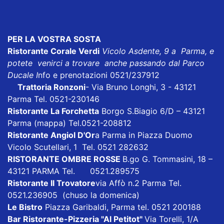
PER LA VOSTRA SOSTA
Ristorante Corale Verdi
Vicolo Asdente, 9 a Parma, e
potete venirci a trovare anche passando dal Parco
Ducale I
nfo e prenotazioni 0521/237912
Trattoria Ronzoni
- Via Bruno Longhi, 3 - 43121
Parma Tel. 0521-230146
Ristorante La Forchetta
Borgo S.Biagio 6/D – 43121
Parma
(mappa)
Tel.0521-208812
Ristorante Angiol D'Or
a Parma in Piazza Duomo
Vicolo Scutellari, 1 Tel. 0521 282632
RISTORANTE OMBRE ROSSE
B.go G. Tommasini, 18 –
43121 PARMA Tel. 0521.289575
Ristorante Il Trovatore
via Affò n.2 Parma Tel.
0521.236905 (chuso la domenica)
Le Bistro
Piazza Garibaldi, Parma tel. 0521 200188
Bar Ristorante-Pizzeria "Al Petitot"
Via Torelli, 1/A