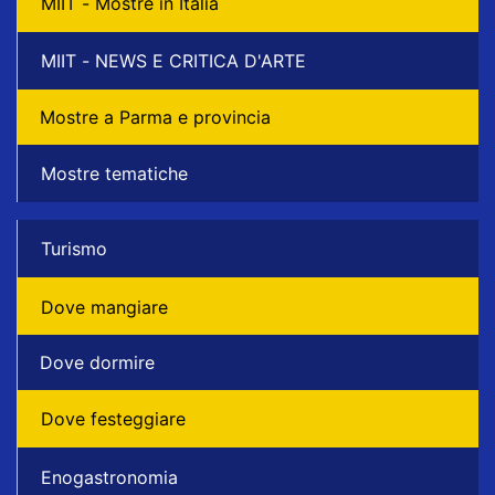
MIIT - Mostre in Italia
MIIT - NEWS E CRITICA D'ARTE
Mostre a Parma e provincia
Mostre tematiche
Turismo
Dove mangiare
Dove dormire
Dove festeggiare
Enogastronomia