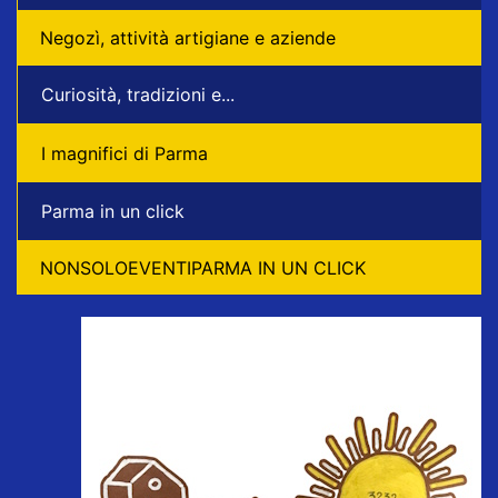
Negozì, attività artigiane e aziende
Curiosità, tradizioni e...
I magnifici di Parma
Parma in un click
NONSOLOEVENTIPARMA IN UN CLICK