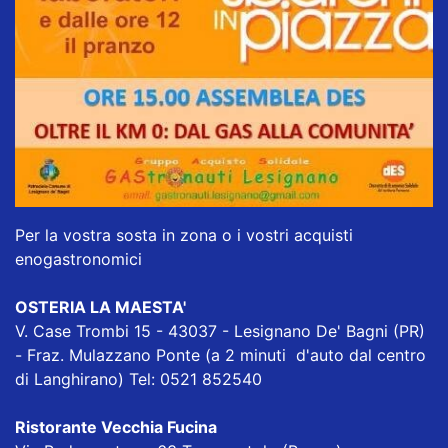
Per la vostra sosta in zona o i vostri acquisti
enogastronomici
OSTERIA LA MAESTA'
V. Case Trombi 15 - 43037 - Lesignano De' Bagni (PR)
- Fraz. Mulazzano Ponte (a 2 minuti d'auto dal centro
di Langhirano) Tel: 0521 852540
Ristorante Vecchia Fucina