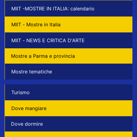
MIIT -MOSTRE IN ITALIA: calendario
MIIT - Mostre in Italia
MIIT - NEWS E CRITICA D'ARTE
Mostre a Parma e provincia
Mostre tematiche
Turismo
Dove mangiare
Dove dormire