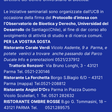
Le iniziative seminariali sono organizzate dall’UCB in
occasione della firma del
Protocollo d’intesa con
l’Observatorio de Bioetica y Derecho, Universidad del
Desarrollo
de Santiago
(Chile), al fine di dar corso allo
svolgimento di attività di studio e di ricerca comuni.
PER LA VOSTRA SOSTA
Ristorante Corale Verdi
Vicolo Asdente, 9 a Parma, e
potete venirci a trovare anche passando dal Parco
Ducale I
nfo e prenotazioni 0521/237912
Trattoria Ronzoni
- Via Bruno Longhi, 3 - 43121
Parma Tel. 0521-230146
Ristorante La Forchetta
Borgo S.Biagio 6/D – 43121
Parma
(mappa)
Tel.0521-208812
Ristorante Angiol D'Or
a Parma in Piazza Duomo
Vicolo Scutellari, 1 Tel. 0521 282632
RISTORANTE OMBRE ROSSE
B.go G. Tommasini, 18 –
43121 PARMA Tel. 0521.289575