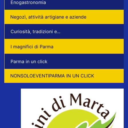
Enogastronomia
Negozì, attività artigiane e aziende
Curiosità, tradizioni e...
I magnifici di Parma
Parma in un click
NONSOLOEVENTIPARMA IN UN CLICK