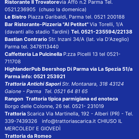
Ristorante Il Trovatore
via Affò n.2 Parma Tel.
0521.236905 (chuso la domenica)
Le Bistro
Piazza Garibaldi, Parma tel. 0521 200188
Bar Ristorante-Pizzeria "Al Petitot"
Via Torelli, 1/A
(davanti allo stadio Tardini)
Tel. 0521-235594/22138
Bastian Contrario
Str. Inzani 34/A (lat. via D'Azeglio)
Parma tel. 3478113440
Caffetteria La Pulcinella
P.zza Picelli 13 tel 0521-
711708
HighlanderPub Beershop Di Parma
via La Spezia 51/a
Parma info: 0521 253921
Trattoria Antichi Sapori
Str. Montanara, 318 43124
Gaione - Parma Tel. 0521 64 81 65
Rangon Trattoria tipica parmigiana ed enoteca
Borgo delle Colonne, 26 tel. 0521- 231019
Trattoria
Scarica
Via Martinella, 192 - Alberi (PR) - Tel.
339-7439326
info@trattoriascarica.it
CHIUSO IL
MERCOLEDI’ E GIOVEDÌ
Trattoria da Romeo