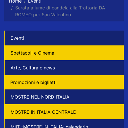
Home
Eventi
Serata a lume di candela alla Trattoria DA
ROMEO per San Valentino
Eventi
Spettacoli e Cinema
Arte, Cultura e news
Promozioni e biglietti
MOSTRE NEL NORD ITALIA
MOSTRE IN ITALIA CENTRALE
MIIT -MOSTRE IN ITALIA: calendario