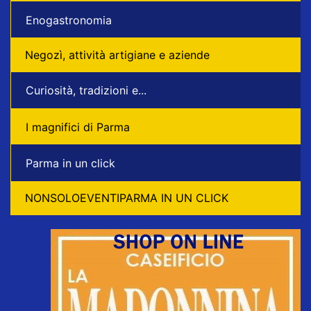
Enogastronomia
Negozì, attività artigiane e aziende
Curiosità, tradizioni e...
I magnifici di Parma
Parma in un click
NONSOLOEVENTIPARMA IN UN CLICK