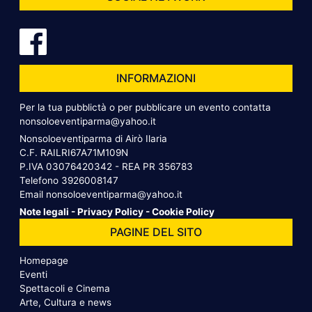
INFORMAZIONI
Per la tua pubblictà o per pubblicare un evento contatta
nonsoloeventiparma@yahoo.it
Nonsoloeventiparma di Airò Ilaria
C.F. RAILRI67A71M109N
P.IVA 03076420342 - REA PR 356783
Telefono
3926008147
Email
nonsoloeventiparma@yahoo.it
Note legali
-
Privacy Policy
-
Cookie Policy
PAGINE DEL SITO
Homepage
Eventi
Spettacoli e Cinema
Arte, Cultura e news