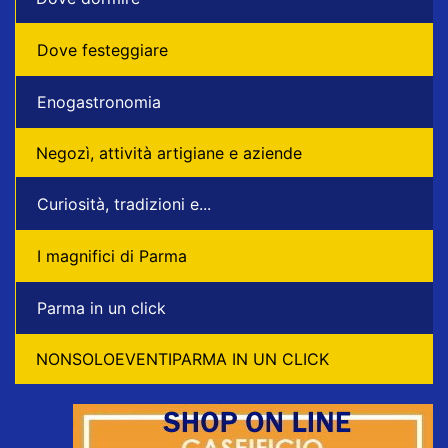
Dove festeggiare
Enogastronomia
Negozì, attività artigiane e aziende
Curiosità, tradizioni e...
I magnifici di Parma
Parma in un click
NONSOLOEVENTIPARMA IN UN CLICK