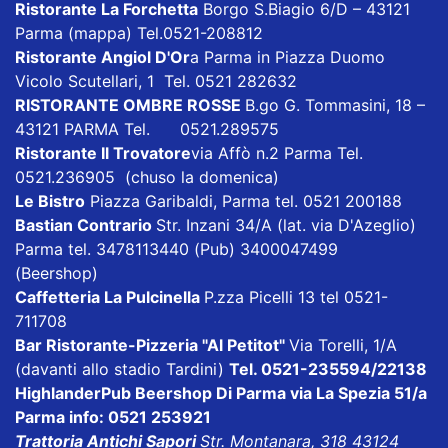
Ristorante La Forchetta
Borgo S.Biagio 6/D – 43121
Parma
(mappa)
Tel.0521-208812
Ristorante Angiol D'Or
a Parma in Piazza Duomo
Vicolo Scutellari, 1 Tel. 0521 282632
RISTORANTE OMBRE ROSSE
B.go G. Tommasini, 18 –
43121 PARMA Tel. 0521.289575
Ristorante Il Trovatore
via Affò n.2 Parma Tel.
0521.236905 (chuso la domenica)
Le Bistro
Piazza Garibaldi, Parma tel. 0521 200188
Bastian Contrario
Str. Inzani 34/A (lat. via D'Azeglio)
Parma tel. 3478113440 (Pub) 3400047499
(Beershop)
Caffetteria La Pulcinella
P.zza Picelli 13 tel 0521-
711708
Bar Ristorante-Pizzeria "Al Petitot"
Via Torelli, 1/A
(davanti allo stadio Tardini)
Tel. 0521-235594/22138
HighlanderPub Beershop Di Parma
via La Spezia 51/a
Parma info: 0521 253921
Trattoria Antichi Sapori
Str. Montanara, 318 43124