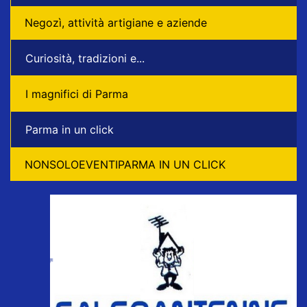
Negozì, attività artigiane e aziende
Curiosità, tradizioni e...
I magnifici di Parma
Parma in un click
NONSOLOEVENTIPARMA IN UN CLICK