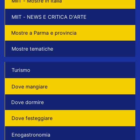
MIIT - Mostre in Italia
MIIT - NEWS E CRITICA D'ARTE
Mostre a Parma e provincia
Mostre tematiche
Turismo
Dove mangiare
Dove dormire
Dove festeggiare
Enogastronomia