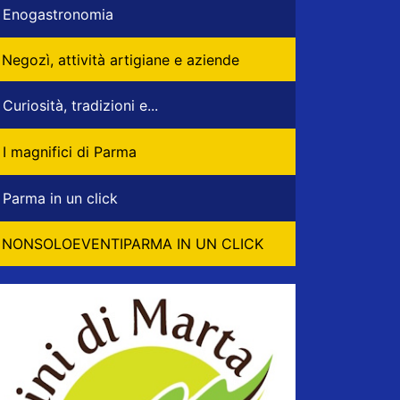
Enogastronomia
Negozì, attività artigiane e aziende
Curiosità, tradizioni e...
I magnifici di Parma
Parma in un click
NONSOLOEVENTIPARMA IN UN CLICK