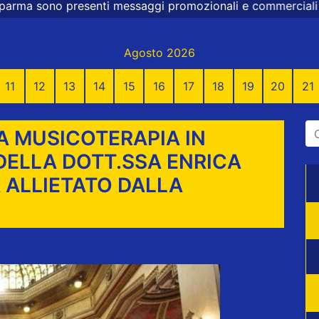
 messaggi promozionali e commerciali
Agosto 2026
11
12
13
14
15
16
17
18
19
20
21
A MUSICOTERAPIA IN
 DELLA DOTT.SSA ENRICA
À ALLIETATO DALLA