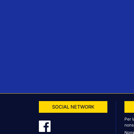
SOCIAL NETWORK
Per 
nons
Nons