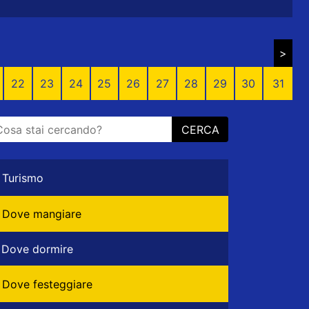
>
22
23
24
25
26
27
28
29
30
31
CERCA
Turismo
Dove mangiare
Dove dormire
Dove festeggiare