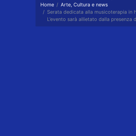
Home
Arte, Cultura e news
Serata dedicata alla musicoterapia in h
L’evento sarà allietato dalla presenza d