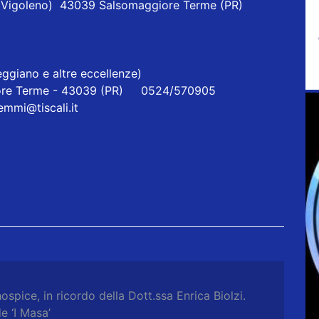
one Vigoleno) 43039 Salsomaggiore Terme (PR)
ggiano e altre eccellenze)
re Terme - 43039 (PR) 0524/570905
iemmi@tiscali.it
ospice, in ricordo della Dott.ssa Enrica Biolzi.
e ‘I Masa’