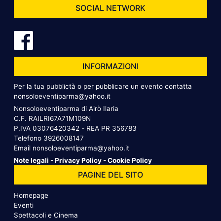
SOCIAL NETWORK
INFORMAZIONI
Per la tua pubblictà o per pubblicare un evento contatta
nonsoloeventiparma@yahoo.it
Nonsoloeventiparma di Airò Ilaria
C.F. RAILRI67A71M109N
P.IVA 03076420342 - REA PR 356783
Telefono
3926008147
Email
nonsoloeventiparma@yahoo.it
Note legali
-
Privacy Policy
-
Cookie Policy
PAGINE DEL SITO
Homepage
Eventi
Spettacoli e Cinema