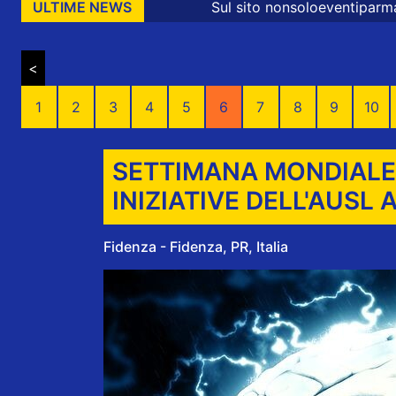
Sul sito nonsoloeventiparma sono presenti 
ULTIME NEWS
<
1
2
3
4
5
6
7
8
9
10
SETTIMANA MONDIALE 
INIZIATIVE DELL'AUSL 
Fidenza - Fidenza, PR, Italia