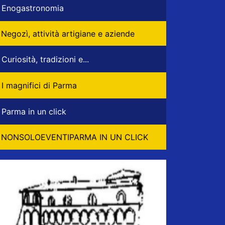
Enogastronomia
Negozì, attività artigiane e aziende
Curiosità, tradizioni e...
I magnifici di Parma
Parma in un click
NONSOLOEVENTIPARMA IN UN CLICK