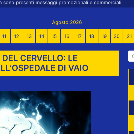
messaggi promozionali e commerciali
Agosto 2026
11
12
13
14
15
16
17
18
19
20
21
DEL CERVELLO: LE
ALL’OSPEDALE DI VAIO