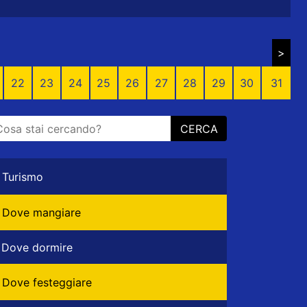
>
22
23
24
25
26
27
28
29
30
31
CERCA
Turismo
Dove mangiare
Dove dormire
Dove festeggiare