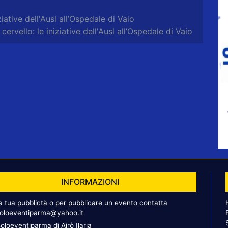
iative dell'Ausl all’Ospedale di Vaio
ervello: le iniziative dell'Ausl all’Ospedale di Vaio
INFORMAZIONI
la tua pubblictà o per pubblicare un evento contatta
oloeventiparma@yahoo.it
oloeventiparma di Airò Ilaria