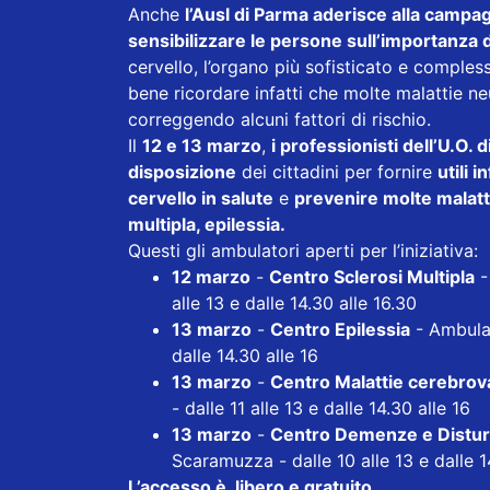
Anche
l’Ausl di Parma aderisce alla campa
sensibilizzare le persone sull’importanza 
cervello, l’organo più sofisticato e comple
bene ricordare infatti che molte malattie 
correggendo alcuni fattori di rischio.
Il
12 e 13 marzo
,
i professionisti dell’U.O.
disposizione
dei cittadini per fornire
utili 
cervello in salute
e
prevenire molte malatt
multipla, epilessia.
Questi gli ambulatori aperti per l’iniziativa:
12 marzo
-
Centro Sclerosi Multipla
-
alle 13 e dalle 14.30 alle 16.30
13 marzo
-
Centro Epilessia
- Ambulat
dalle 14.30 alle 16
13 marzo
-
Centro Malattie cerebrov
- dalle 11 alle 13 e dalle 14.30 alle 16
13 marzo
-
Centro Demenze e Disturb
Scaramuzza - dalle 10 alle 13 e dalle 14
L’accesso è libero e gratuito.