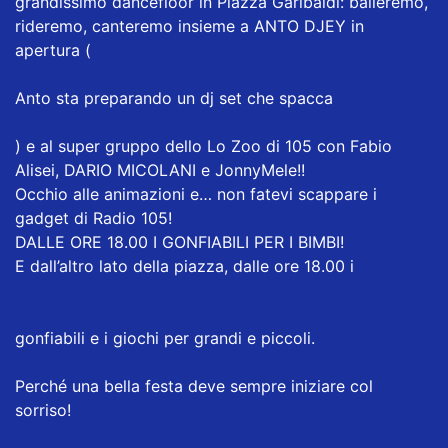
grandissimo dancefloor in Piazza Garibaldi: balleremo,
rideremo, canteremo insieme a
ANTO DJEY
in
apertura (
Anto sta preparando un dj set che spacca
) e al super gruppo dello
Lo Zoo di 105
con
Fabio
Alisei
,
DARIO MICOLANI
e
JonnyMele
!!
Occhio alle animazioni e… non fatevi scappare i
gadget di
Radio 105
!
DALLE ORE 18.00 I GONFIABILI PER I BIMBI!
E dall’altro lato della piazza, dalle ore 18.00 i
gonfiabili e i giochi per grandi e piccoli.
Perché una bella festa deve sempre iniziare col
sorriso!