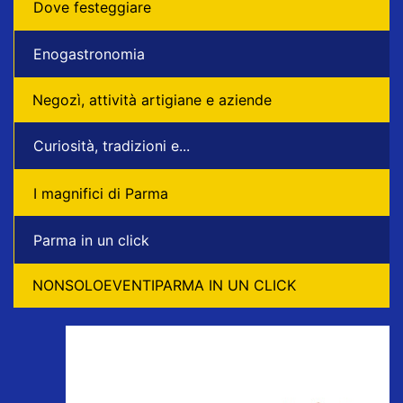
Dove festeggiare
Enogastronomia
Negozì, attività artigiane e aziende
Curiosità, tradizioni e...
I magnifici di Parma
Parma in un click
NONSOLOEVENTIPARMA IN UN CLICK