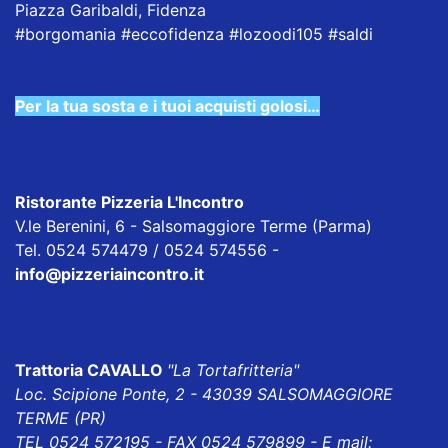
Piazza Garibaldi, Fidenza
#borgomania
#eccofidenza
#lozoodi105
#saldi
Per la tua sosta e i tuoi acquisti golosi…
Ristorante Pizzeria L'Incontro
V.le Berenini, 6 - Salsomaggiore Terme (Parma)
Tel. 0524 574479 / 0524 574556 -
info@pizzeriaincontro.it
Trattoria CAVALLO
"La Tortafritteria"
Loc. Scipione Ponte, 2 - 43039 SALSOMAGGIORE
TERME (PR)
TEL 0524 572195 - FAX 0524 579899 - E mail: