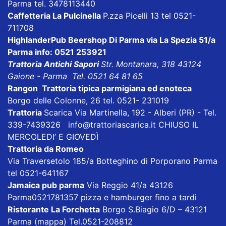
Parma tel. 3478113440
Caffetteria La Pulcinella
P.zza Picelli 13 tel 0521-
711708
HighlanderPub Beershop Di Parma
via La Spezia 51/a
Parma info: 0521 253921
Trattoria Antichi Sapori
Str. Montanara, 318 43124
Gaione - Parma Tel. 0521 64 81 65
Rangon Trattoria tipica parmigiana ed enoteca
Borgo delle Colonne, 26 tel. 0521- 231019
Trattoria
Scarica
Via Martinella, 192 - Alberi (PR) - Tel.
339-7439326
info@trattoriascarica.it
CHIUSO IL
MERCOLEDI’ E GIOVEDÌ
Trattoria da Romeo
Via Traversetolo 185/a Botteghino di Porporano Parma
tel 0521-641167
Jamaica pub parma
Via Reggio 41/a 43126
Parma0521781357 pizza e hamburger fino a tardi
Ristorante La Forchetta
Borgo S.Biagio 6/D – 43121
Parma
(mappa)
Tel.0521-208812