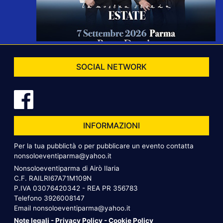
SOCIAL NETWORK
INFORMAZIONI
Per la tua pubblictà o per pubblicare un evento contatta
nonsoloeventiparma@yahoo.it
Nonsoloeventiparma di Airò Ilaria
C.F. RAILRI67A71M109N
P.IVA 03076420342 - REA PR 356783
Telefono
3926008147
Email
nonsoloeventiparma@yahoo.it
Note legali
-
Privacy Policy
-
Cookie Policy