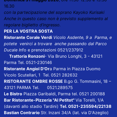
16.30
con la partecipazione del soprano Kayoko Kurisaki
Anche in questo caso non è previsto supplemento al
regolare biglietto d’ingresso.
PER LA VOSTRA SOSTA
Ristorante Corale Verdi
Vicolo Asdente, 9 a Parma, e
potete venirci a trovare anche passando dal Parco
Ducale I
nfo e prenotazioni 0521/237912
Trattoria Ronzoni
- Via Bruno Longhi, 3 - 43121
Parma Tel. 0521-230146
Ristorante Angiol D'Or
a Parma in Piazza Duomo
Vicolo Scutellari, 1 Tel. 0521 282632
RISTORANTE OMBRE ROSSE
B.go G. Tommasini, 18 –
43121 PARMA Tel. 0521.289575
Le Bistro
Piazza Garibaldi, Parma tel. 0521 200188
Bar Ristorante-Pizzeria "Al Petitot"
Via Torelli, 1/A
(davanti allo stadio Tardini)
Tel. 0521-235594/22138
Bastian Contrario
Str. Inzani 34/A (lat. via D'Azeglio)