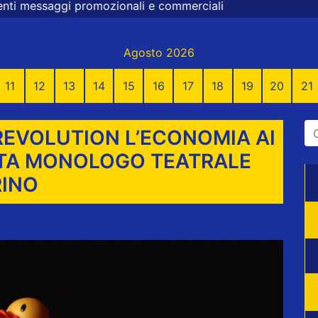
ionali e commerciali
Agosto 2026
11
12
13
14
15
16
17
18
19
20
21
 REVOLUTION L’ECONOMIA AI
TTA MONOLOGO TEATRALE
RINO