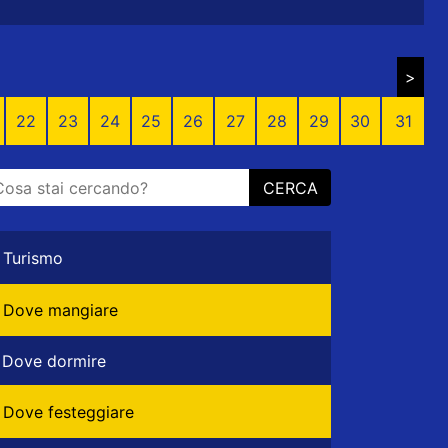
>
22
23
24
25
26
27
28
29
30
31
CERCA
Turismo
Dove mangiare
Dove dormire
Dove festeggiare