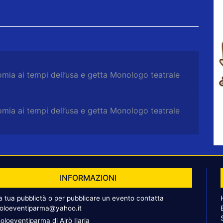
mia ai tempi dell’usa e getta Monologo teatrale
mia ai tempi dell’usa e getta Monologo teatrale
INFORMAZIONI
la tua pubblictà o per pubblicare un evento contatta
oloeventiparma@yahoo.it
oloeventiparma di Airò Ilaria