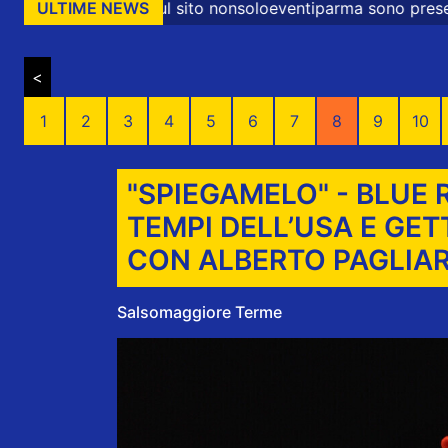
ul sito nonsoloeventiparma sono presenti messaggi promoz
ULTIME NEWS
<
1
2
3
4
5
6
7
8
9
10
"SPIEGAMELO" - BLUE
TEMPI DELL’USA E GE
CON ALBERTO PAGLIA
Salsomaggiore Terme