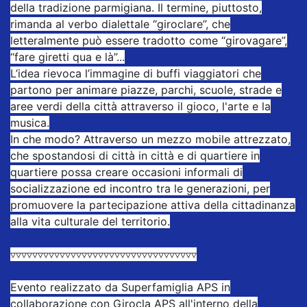
della tradizione parmigiana. Il termine, piuttosto,
rimanda al verbo dialettale “giroclare”, che
letteralmente può essere tradotto come “girovagare”,
“fare giretti qua e là”...
L’idea rievoca l’immagine di buffi viaggiatori che
partono per animare piazze, parchi, scuole, strade e
aree verdi della città attraverso il gioco, l'arte e la
musica.
In che modo? Attraverso un mezzo mobile attrezzato,
che spostandosi di città in città e di quartiere in
quartiere possa creare occasioni informali di
socializzazione ed incontro tra le generazioni, per
promuovere la partecipazione attiva della cittadinanza
alla vita culturale del territorio.
▿▿▿▿▿▿▿▿▿▿▿▿▿▿▿▿▿▿▿▿▿▿▿▿▿▿▿▿▿▿▿▿▿▿
Evento realizzato da Superfamiglia APS in
collaborazione con Girocla APS all'interno della