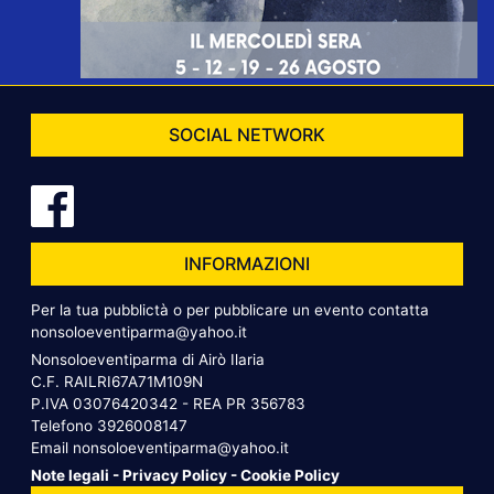
SOCIAL NETWORK
INFORMAZIONI
Per la tua pubblictà o per pubblicare un evento contatta
nonsoloeventiparma@yahoo.it
Nonsoloeventiparma di Airò Ilaria
C.F. RAILRI67A71M109N
P.IVA 03076420342 - REA PR 356783
Telefono
3926008147
Email
nonsoloeventiparma@yahoo.it
Note legali
-
Privacy Policy
-
Cookie Policy