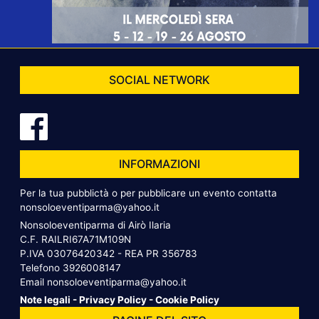
SOCIAL NETWORK
INFORMAZIONI
Per la tua pubblictà o per pubblicare un evento contatta
nonsoloeventiparma@yahoo.it
Nonsoloeventiparma di Airò Ilaria
C.F. RAILRI67A71M109N
P.IVA 03076420342 - REA PR 356783
Telefono
3926008147
Email
nonsoloeventiparma@yahoo.it
Note legali
-
Privacy Policy
-
Cookie Policy