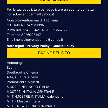
Per la tua pubblictà o per pubblicare un evento contatta
nonsoloeventiparma@yahoo.it
Nonsoloeventiparma di Airò Ilaria
C.F. RAILRI67A71M109N
P.IVA 03076420342 - REA PR 356783
Telefono
3926008147
Email
nonsoloeventiparma@yahoo.it
Note legali
-
Privacy Policy
-
Cookie Policy
PAGINE DEL SITO
Homepage
Eventi
Spettacoli e Cinema
Arte, Cultura e news
Promozioni e biglietti
MOSTRE NEL NORD ITALIA
MOSTRE IN ITALIA CENTRALE
MIIT -MOSTRE IN ITALIA: calendario
MIIT - Mostre in Italia
MIIT - NEWS E CRITICA D'ARTE