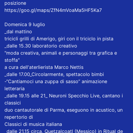
posizione
https://goo.gl/maps/ZfN4mVoaMa5HF5Ka7
Domenica 9 luglio
_dal mattino
tricicli grilli di Amerigo, giri con il triciclo in pista
_dalle 15.30 laboratorio creativo
"moda creativa, animali e personaggi tra grafica e
stoffa"
a cura dell'aterlierista Marco Nettis
_dalle 17.00_Circolarmente, spettacolo bimbi
-“Cantiamoci una zuppa di sasso” animazione
letteraria
_dalle 19.15 alle 21_ Neuroni Specchio Live, cantano i
classici
duo cantautorale di Parma, eseguono in acustico, un
repertorio di
Classici di musica italiana
_dalle 21.15 circa, Quetzalcoatl (Messico) in Ritual de