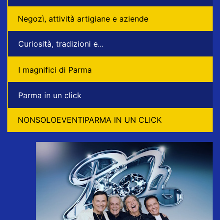
Negozì, attività artigiane e aziende
Curiosità, tradizioni e...
I magnifici di Parma
Parma in un click
NONSOLOEVENTIPARMA IN UN CLICK