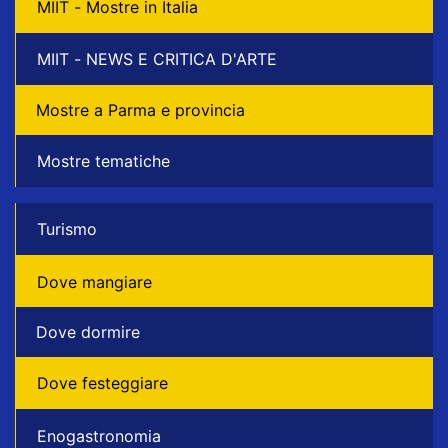
MIIT - Mostre in Italia
MIIT - NEWS E CRITICA D'ARTE
Mostre a Parma e provincia
Mostre tematiche
Turismo
Dove mangiare
Dove dormire
Dove festeggiare
Enogastronomia