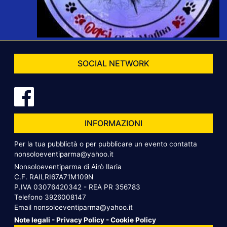
SOCIAL NETWORK
INFORMAZIONI
Per la tua pubblictà o per pubblicare un evento contatta
nonsoloeventiparma@yahoo.it
Nonsoloeventiparma di Airò Ilaria
C.F. RAILRI67A71M109N
P.IVA 03076420342 - REA PR 356783
Telefono
3926008147
Email
nonsoloeventiparma@yahoo.it
Note legali
-
Privacy Policy
-
Cookie Policy