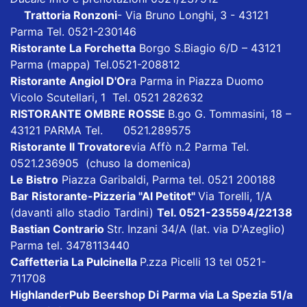
Trattoria Ronzoni
- Via Bruno Longhi, 3 - 43121
Parma Tel. 0521-230146
Ristorante La Forchetta
Borgo S.Biagio 6/D – 43121
Parma
(mappa)
Tel.0521-208812
Ristorante Angiol D'Or
a Parma in Piazza Duomo
Vicolo Scutellari, 1 Tel. 0521 282632
RISTORANTE OMBRE ROSSE
B.go G. Tommasini, 18 –
43121 PARMA Tel. 0521.289575
Ristorante Il Trovatore
via Affò n.2 Parma Tel.
0521.236905 (chuso la domenica)
Le Bistro
Piazza Garibaldi, Parma tel. 0521 200188
Bar Ristorante-Pizzeria "Al Petitot"
Via Torelli, 1/A
(davanti allo stadio Tardini)
Tel. 0521-235594/22138
Bastian Contrario
Str. Inzani 34/A (lat. via D'Azeglio)
Parma tel. 3478113440
Caffetteria La Pulcinella
P.zza Picelli 13 tel 0521-
711708
HighlanderPub Beershop Di Parma
via La Spezia 51/a