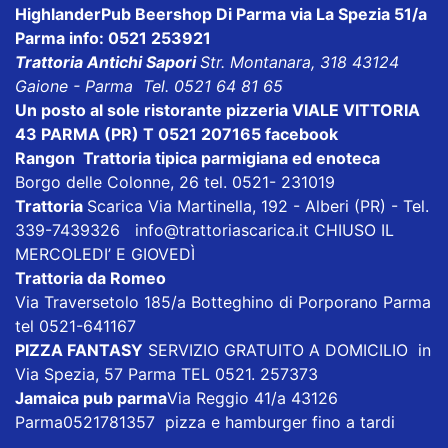
HighlanderPub Beershop Di Parma
via La Spezia 51/a
Parma info: 0521 253921
Trattoria Antichi Sapori
Str. Montanara, 318 43124
Gaione - Parma Tel. 0521 64 81 65
Un posto al sole ristorante pizzeria VIALE VITTORIA
43 PARMA (PR) T 0521 207165
facebook
Rangon Trattoria tipica parmigiana ed enoteca
Borgo delle Colonne, 26 tel. 0521- 231019
Trattoria
Scarica
Via Martinella, 192 - Alberi (PR) - Tel.
339-7439326
info@trattoriascarica.it
CHIUSO IL
MERCOLEDI’ E GIOVEDÌ
Trattoria da Romeo
Via Traversetolo 185/a Botteghino di Porporano Parma
tel 0521-641167
PIZZA FANTASY
SERVIZIO GRATUITO A DOMICILIO in
Via Spezia, 57 Parma TEL 0521. 257373
Jamaica pub parma
Via Reggio 41/a 43126
Parma0521781357 pizza e hamburger fino a tardi