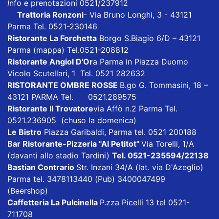
I
nfo e prenotazioni 0521/237912
Trattoria Ronzoni
- Via Bruno Longhi, 3 - 43121
Parma Tel. 0521-230146
Ristorante La Forchetta
Borgo S.Biagio 6/D – 43121
Parma
(mappa)
Tel.0521-208812
Ristorante Angiol D'Or
a Parma in Piazza Duomo
Vicolo Scutellari, 1 Tel. 0521 282632
RISTORANTE OMBRE ROSSE
B.go G. Tommasini, 18 –
43121 PARMA Tel. 0521.289575
Ristorante Il Trovatore
via Affò n.2 Parma Tel.
0521.236905 (chuso la domenica)
Le Bistro
Piazza Garibaldi, Parma tel. 0521 200188
Bar Ristorante-Pizzeria "Al Petitot"
Via Torelli, 1/A
(davanti allo stadio Tardini)
Tel. 0521-235594/22138
Bastian Contrario
Str. Inzani 34/A (lat. via D'Azeglio)
Parma tel. 3478113440 (Pub) 3400047499
(Beershop)
Caffetteria La Pulcinella
P.zza Picelli 13 tel 0521-
711708