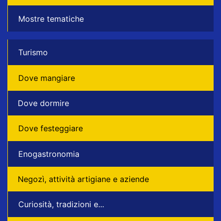
Mostre tematiche
Turismo
Dove mangiare
Dove dormire
Dove festeggiare
Enogastronomia
Negozì, attività artigiane e aziende
Curiosità, tradizioni e...