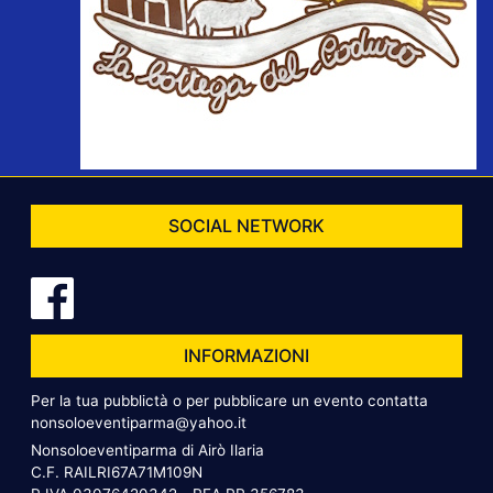
SOCIAL NETWORK
INFORMAZIONI
Per la tua pubblictà o per pubblicare un evento contatta
nonsoloeventiparma@yahoo.it
Nonsoloeventiparma di Airò Ilaria
C.F. RAILRI67A71M109N