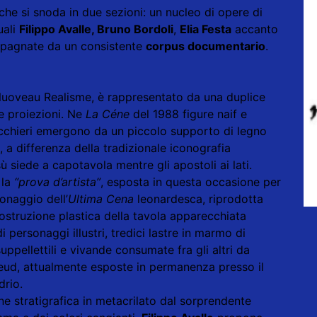
he si snoda in due sezioni: un nucleo di opere di
uali
Filippo Avalle, Bruno Bordoli
,
Elia Festa
accanto
agnate da un consistente
corpus documentario
.
Nuoveau Realisme, è rappresentato da una duplice
ue proiezioni. Ne
La Céne
del 1988 figure naif e
 bicchieri emergono da un piccolo supporto di legno
 a differenza della tradizionale iconografia
sù siede a capotavola mentre gli apostoli ai lati.
 la
“prova d’artista”
, esposta in questa occasione per
onaggio dell’
Ultima Cena
leonardesca, riprodotta
costruzione plastica della tavola apparecchiata
di personaggi illustri, tredici lastre in marmo di
uppellettili e vivande consumate fra gli altri da
reud, attualmente esposte in permanenza presso il
drio.
 stratigrafica in metacrilato dal sorprendente