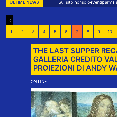
Sul sito nonsoloeventiparma sono presenti messag
ULTIME NEWS
<
1
2
3
4
5
6
7
8
9
10
THE LAST SUPPER REC
GALLERIA CREDITO VA
PROIEZIONI DI ANDY 
ON LINE