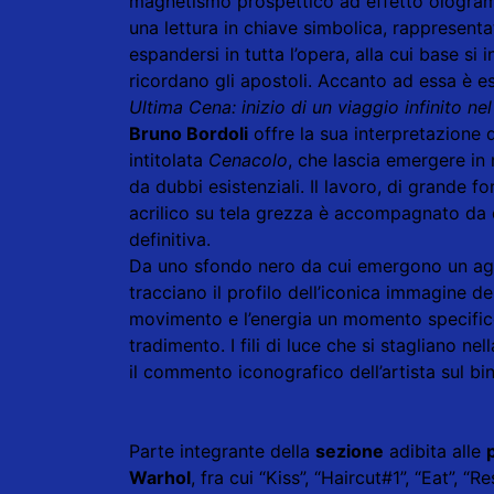
magnetismo prospettico ad effetto ologram
una lettura in chiave simbolica, rappresent
espandersi in tutta l’opera, alla cui base s
ricordano gli apostoli. Accanto ad essa è es
Ultima Cena: inizio di un viaggio infinito ne
Bruno Bordoli
offre la sua interpretazione d
intitolata
Cenacolo
, che lascia emergere in
da dubbi esistenziali. Il lavoro, di grande
acrilico su tela grezza è accompagnato da 
definitiva.
Da uno sfondo nero da cui emergono un aggr
tracciano il profilo dell’iconica immagine d
movimento e l’energia un momento specifico 
tradimento. I fili di luce che si stagliano 
il commento iconografico dell’artista sul b
Parte integrante della
sezione
adibita alle
Warhol
, fra cui “Kiss”, “Haircut#1”, “Eat”, 