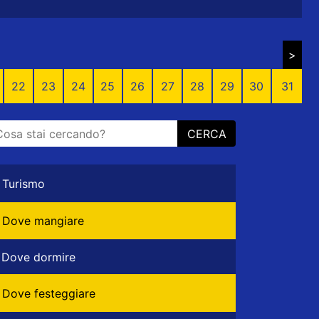
>
22
23
24
25
26
27
28
29
30
31
CERCA
Turismo
Dove mangiare
Dove dormire
Dove festeggiare