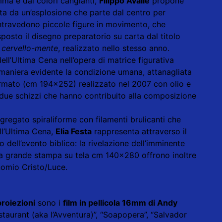
ma e dai colori cangianti,
Filippo Avalle
propone
ata da un’esplosione che parte dal centro per
i intravedono piccole figure in movimento, che
posto il disegno preparatorio su carta dal titolo
l cervello-mente
, realizzato nello stesso anno.
ell’Ultima Cena nell’opera di matrice figurativa
 maniera evidente la condizione umana, attanagliata
 formato (cm 194x252) realizzato nel 2007 con olio e
due schizzi che hanno contribuito alla composizione
egato spiraliforme con filamenti brulicanti che
ell’Ultima Cena,
Elia Festa
rappresenta attraverso il
dell’evento biblico: la rivelazione dell’imminente
nella grande stampa su tela cm 140x280 offrono inoltre
inomio Cristo/Luce.
proiezioni
sono i
film in pellicola 16mm di Andy
“Restaurant (aka l’Avventura)”, “Soapopera”, “Salvador