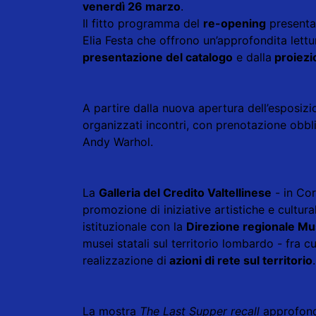
venerdì 26 marzo
.
Il fitto programma del
re-opening
present
Elia Festa che offrono un’approfondita lett
presentazione del catalogo
e dalla
proiezio
A partire dalla nuova apertura dell’esposiz
organizzati incontri, con prenotazione obblig
Andy Warhol.
La
Galleria del Credito Valtellinese
- in Co
promozione di iniziative artistiche e cultur
istituzionale con la
Direzione regionale M
musei statali sul territorio lombardo - fra c
realizzazione di
azioni di rete sul territorio
.
La mostra
The Last Supper recall
approfondi