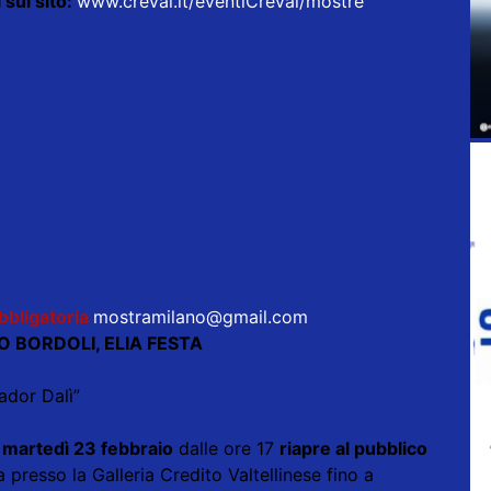
 sul sito:
www.creval.it/eventiCreval/mostre
bbligatoria
mostramilano@gmail.com
UNO BORDOLI, ELIA FESTA
ador Dalì”
i
martedì 23 febbraio
dalle ore 17
riapre al pubblico
a presso la Galleria Credito Valtellinese fino a