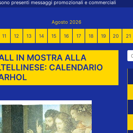
gi promozionali e commerciali
Agosto 2026
11
12
13
14
15
16
17
18
19
20
21
ALL IN MOSTRA ALLA
LTELLINESE: CALENDARIO
WARHOL