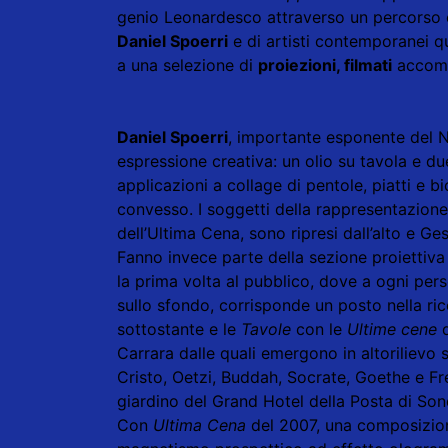
genio Leonardesco attraverso un percorso c
Daniel Spoerri
e di artisti contemporanei q
a una selezione di
proiezioni, filmati
accomp
Daniel Spoerri
, importante esponente del 
espressione creativa: un olio su tavola e d
applicazioni a collage di pentole, piatti e
convesso. I soggetti della rappresentazione,
dell’Ultima Cena, sono ripresi dall’alto e Ge
Fanno invece parte della sezione proiettiva
la prima volta al pubblico, dove a ogni pers
sullo sfondo, corrisponde un posto nella ri
sottostante e le
Tavole
con le
Ultime cene
Carrara dalle quali emergono in altorilievo s
Cristo, Oetzi, Buddah, Socrate, Goethe e F
giardino del Grand Hotel della Posta di Son
Con
Ultima Cena
del 2007, una composizione