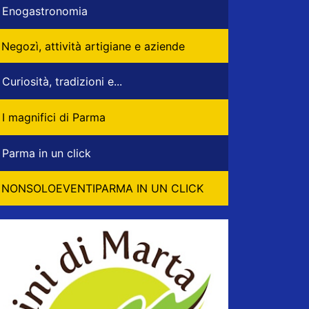
Enogastronomia
Negozì, attività artigiane e aziende
Curiosità, tradizioni e...
I magnifici di Parma
Parma in un click
NONSOLOEVENTIPARMA IN UN CLICK