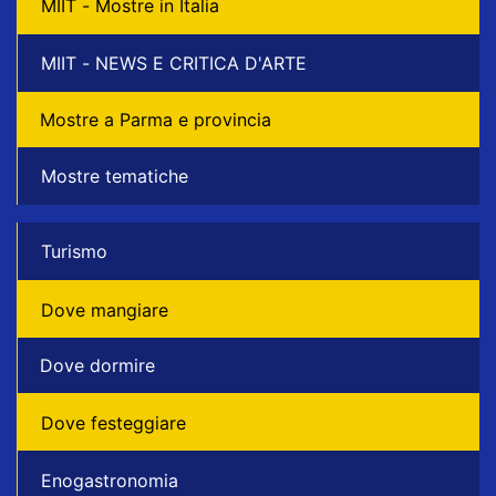
MIIT - Mostre in Italia
MIIT - NEWS E CRITICA D'ARTE
Mostre a Parma e provincia
Mostre tematiche
Turismo
Dove mangiare
Dove dormire
Dove festeggiare
Enogastronomia