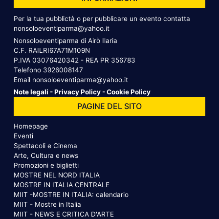
Per la tua pubblictà o per pubblicare un evento contatta
nonsoloeventiparma@yahoo.it
Nonsoloeventiparma di Airò Ilaria
C.F. RAILRI67A71M109N
P.IVA 03076420342 - REA PR 356783
Telefono
3926008147
Email
nonsoloeventiparma@yahoo.it
Note legali
-
Privacy Policy
-
Cookie Policy
PAGINE DEL SITO
Homepage
Eventi
Spettacoli e Cinema
Arte, Cultura e news
Promozioni e biglietti
MOSTRE NEL NORD ITALIA
MOSTRE IN ITALIA CENTRALE
MIIT -MOSTRE IN ITALIA: calendario
MIIT - Mostre in Italia
MIIT - NEWS E CRITICA D'ARTE