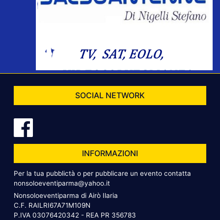
SOCIAL NETWORK
INFORMAZIONI
Per la tua pubblictà o per pubblicare un evento contatta
nonsoloeventiparma@yahoo.it
Nonsoloeventiparma di Airò Ilaria
C.F. RAILRI67A71M109N
P.IVA 03076420342 - REA PR 356783