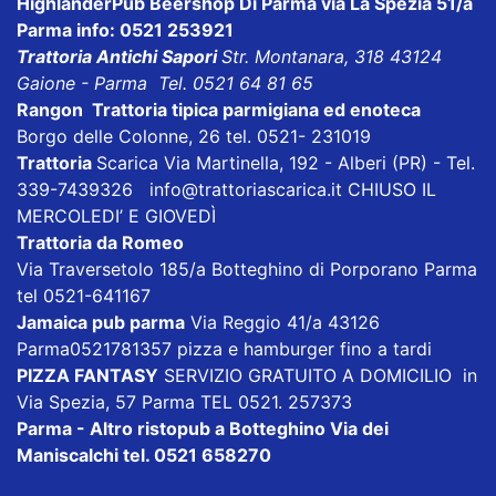
HighlanderPub Beershop Di Parma
via La Spezia 51/a
Parma info: 0521 253921
Trattoria Antichi Sapori
Str. Montanara, 318 43124
Gaione - Parma Tel. 0521 64 81 65
Rangon Trattoria tipica parmigiana ed enoteca
Borgo delle Colonne, 26 tel. 0521- 231019
Trattoria
Scarica
Via Martinella, 192 - Alberi (PR) - Tel.
339-7439326
info@trattoriascarica.it
CHIUSO IL
MERCOLEDI’ E GIOVEDÌ
Trattoria da Romeo
Via Traversetolo 185/a Botteghino di Porporano Parma
tel 0521-641167
Jamaica pub parma
Via Reggio 41/a 43126
Parma0521781357 pizza e hamburger fino a tardi
PIZZA FANTASY
SERVIZIO GRATUITO A DOMICILIO in
Via Spezia, 57 Parma TEL 0521. 257373
Parma - Altro ristopub a Botteghino
Via dei
Maniscalchi tel. 0521 658270