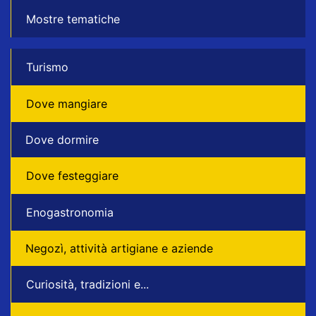
Mostre tematiche
Turismo
Dove mangiare
Dove dormire
Dove festeggiare
Enogastronomia
Negozì, attività artigiane e aziende
Curiosità, tradizioni e...