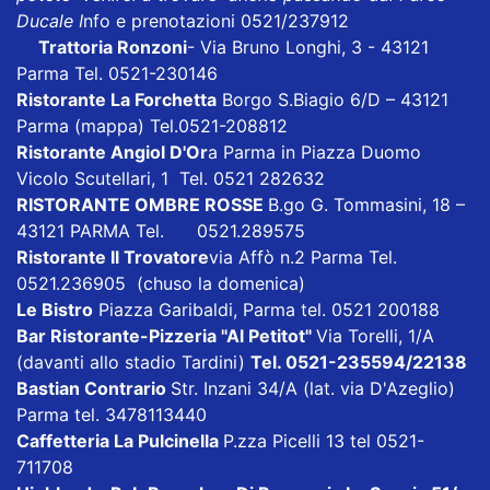
Ducale I
nfo e prenotazioni 0521/237912
Trattoria Ronzoni
- Via Bruno Longhi, 3 - 43121
Parma Tel. 0521-230146
Ristorante La Forchetta
Borgo S.Biagio 6/D – 43121
Parma
(mappa)
Tel.0521-208812
Ristorante Angiol D'Or
a Parma in Piazza Duomo
Vicolo Scutellari, 1 Tel. 0521 282632
RISTORANTE OMBRE ROSSE
B.go G. Tommasini, 18 –
43121 PARMA Tel. 0521.289575
Ristorante Il Trovatore
via Affò n.2 Parma Tel.
0521.236905 (chuso la domenica)
Le Bistro
Piazza Garibaldi, Parma tel. 0521 200188
Bar Ristorante-Pizzeria "Al Petitot"
Via Torelli, 1/A
(davanti allo stadio Tardini)
Tel. 0521-235594/22138
Bastian Contrario
Str. Inzani 34/A (lat. via D'Azeglio)
Parma tel. 3478113440
Caffetteria La Pulcinella
P.zza Picelli 13 tel 0521-
711708