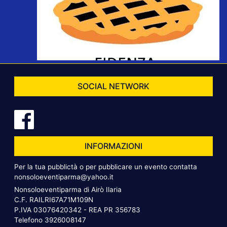
SOCIAL NETWORK
INFORMAZIONI
Per la tua pubblictà o per pubblicare un evento contatta
nonsoloeventiparma@yahoo.it
Nonsoloeventiparma di Airò Ilaria
C.F. RAILRI67A71M109N
P.IVA 03076420342 - REA PR 356783
Telefono
3926008147