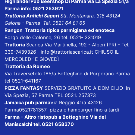
HighlanderPub Beershop Di Parma
via La Spezia 51/a
Parma info: 0521 253921
Trattoria Antichi Sapori
Str. Montanara, 318 43124
Gaione - Parma Tel. 0521 64 81 65
Rangon Trattoria tipica parmigiana ed enoteca
Borgo delle Colonne, 26 tel. 0521- 231019
Trattoria
Scarica
Via Martinella, 192 - Alberi (PR) - Tel.
339-7439326
info@trattoriascarica.it
CHIUSO IL
MERCOLEDI’ E GIOVEDÌ
Trattoria da Romeo
Via Traversetolo 185/a Botteghino di Porporano Parma
tel 0521-641167
PIZZA FANTASY
SERVIZIO GRATUITO A DOMICILIO in
Via Spezia, 57 Parma TEL 0521. 257373
Jamaica pub parma
Via Reggio 41/a 43126
Parma0521781357 pizza e hamburger fino a tardi
Parma - Altro ristopub a Botteghino
Via dei
Maniscalchi tel. 0521 658270