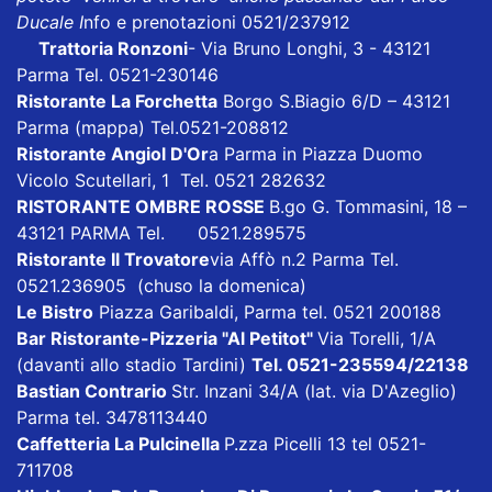
Ducale I
nfo e prenotazioni 0521/237912
Trattoria Ronzoni
- Via Bruno Longhi, 3 - 43121
Parma Tel. 0521-230146
Ristorante La Forchetta
Borgo S.Biagio 6/D – 43121
Parma
(mappa)
Tel.0521-208812
Ristorante Angiol D'Or
a Parma in Piazza Duomo
Vicolo Scutellari, 1 Tel. 0521 282632
RISTORANTE OMBRE ROSSE
B.go G. Tommasini, 18 –
43121 PARMA Tel. 0521.289575
Ristorante Il Trovatore
via Affò n.2 Parma Tel.
0521.236905 (chuso la domenica)
Le Bistro
Piazza Garibaldi, Parma tel. 0521 200188
Bar Ristorante-Pizzeria "Al Petitot"
Via Torelli, 1/A
(davanti allo stadio Tardini)
Tel. 0521-235594/22138
Bastian Contrario
Str. Inzani 34/A (lat. via D'Azeglio)
Parma tel. 3478113440
Caffetteria La Pulcinella
P.zza Picelli 13 tel 0521-
711708