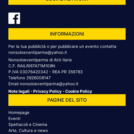
INFORMAZIONI
Per la tua pubblictà o per pubblicare un evento contatta
nonsoloeventiparma@yahoo.it
Nonsoloeventiparma di Airò Ilaria
C.F. RAILRI67A71M109N
P.IVA 03076420342 - REA PR 356783
Telefono
3926008147
Email
nonsoloeventiparma@yahoo.it
Note legali
-
Privacy Policy
-
Cookie Policy
PAGINE DEL SITO
Homepage
Eventi
Spettacoli e Cinema
Arte, Cultura e news