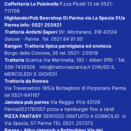
Caffetteria La Pulcinella
P.zza Picelli 13 tel 0521-
711708
HighlanderPub Beershop Di Parma
via La Spezia 51/a
Parma info: 0521 253921
Trattoria Antichi Sapori
Str. Montanara, 318 43124
Gaione - Parma Tel. 0521 64 81 65
Rangon Trattoria tipica parmigiana ed enoteca
Borgo delle Colonne, 26 tel. 0521- 231019
Trattoria
Scarica
Via Martinella, 192 - Alberi (PR) - Tel.
339-7439326
info@trattoriascarica.it
CHIUSO IL
MERCOLEDI’ E GIOVEDÌ
Trattoria da Romeo
Via Traversetolo 185/a Botteghino di Porporano Parma
tel 0521-641167
Jamaica pub parma
Via Reggio 41/a 43126
Parma0521781357 pizza e hamburger fino a tardi
PIZZA FANTASY
SERVIZIO GRATUITO A DOMICILIO in
Via Spezia, 57 Parma TEL 0521. 257373
Parma - Altro ristopub a Botteghino
Via dei