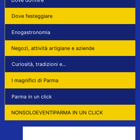
Dove festeggiare
Enogastronomia
Negozì, attività artigiane e aziende
Curiosità, tradizioni e...
I magnifici di Parma
Parma in un click
NONSOLOEVENTIPARMA IN UN CLICK