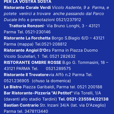
PER LA VOSTRA SOSTA
Ristorante Corale Verdi
Vicolo Asdente, 9 a Parma, e
potete venirci a trovare anche passando dal Parco
Ducale I
nfo e prenotazioni 0521/237912
Trattoria Ronzoni
- Via Bruno Longhi, 3 - 43121
Parma Tel. 0521-230146
Ristorante La Forchetta
Borgo S.Biagio 6/D – 43121
Parma
(mappa)
Tel.0521-208812
Ristorante Angiol D'Or
a Parma in Piazza Duomo
Vicolo Scutellari, 1 Tel. 0521 282632
RISTORANTE OMBRE ROSSE
B.go G. Tommasini, 18 –
43121 PARMA Tel. 0521.289575
Ristorante Il Trovatore
via Affò n.2 Parma Tel.
0521.236905 (chuso la domenica)
Le Bistro
Piazza Garibaldi, Parma tel. 0521 200188
Bar Ristorante-Pizzeria "Al Petitot"
Via Torelli, 1/A
(davanti allo stadio Tardini)
Tel. 0521-235594/22138
Bastian Contrario
Str. Inzani 34/A (lat. via D'Azeglio)
Parma tel. 3478113440