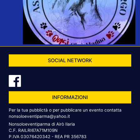
SOCIAL NETWORK
INFORMAZIONI
Per la tua pubblictà o per pubblicare un evento contatta
nonsoloeventiparma@yahoo.it
Nonsoloeventiparma di Airò Ilaria
C.F. RAILRI67A71M109N
P.IVA 03076420342 - REA PR 356783