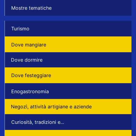
Mostre tematiche
Turismo
Dove mangiare
Dove dormire
Dove festeggiare
Enogastronomia
Negozì, attività artigiane e aziende
Curiosità, tradizioni e...