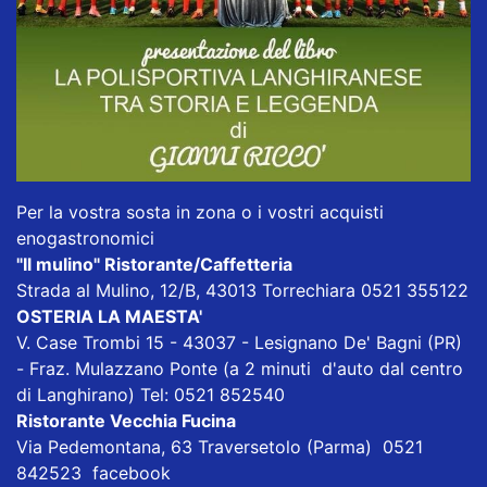
Per la vostra sosta in zona o i vostri acquisti
enogastronomici
"Il mulino" Ristorante/Caffetteria
Strada al Mulino, 12/B, 43013 Torrechiara 0521 355122
OSTERIA LA MAESTA'
V. Case Trombi 15 - 43037 - Lesignano De' Bagni (PR)
- Fraz. Mulazzano Ponte (a 2 minuti d'auto dal centro
di Langhirano) Tel: 0521 852540
Ristorante Vecchia Fucina
Via Pedemontana, 63 Traversetolo (Parma) 0521
842523
facebook