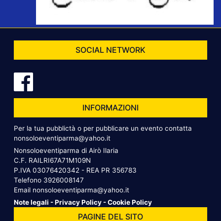
SOCIAL NETWORK
INFORMAZIONI
Per la tua pubblictà o per pubblicare un evento contatta
nonsoloeventiparma@yahoo.it
Nonsoloeventiparma di Airò Ilaria
C.F. RAILRI67A71M109N
P.IVA 03076420342 - REA PR 356783
Telefono
3926008147
Email
nonsoloeventiparma@yahoo.it
Note legali
-
Privacy Policy
-
Cookie Policy
PAGINE DEL SITO