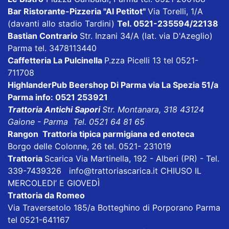
Bar Ristorante-Pizzeria "Al Petitot"
Via Torelli, 1/A
(davanti allo stadio Tardini)
Tel. 0521-235594/22138
Bastian Contrario
Str. Inzani 34/A (lat. via D'Azeglio)
Parma tel. 3478113440
Caffetteria La Pulcinella
P.zza Picelli 13 tel 0521-
711708
HighlanderPub Beershop Di Parma
via La Spezia 51/a
Parma info: 0521 253921
Trattoria Antichi Sapori
Str. Montanara, 318 43124
Gaione - Parma Tel. 0521 64 81 65
Rangon Trattoria tipica parmigiana ed enoteca
Borgo delle Colonne, 26 tel. 0521- 231019
Trattoria
Scarica
Via Martinella, 192 - Alberi (PR) - Tel.
339-7439326
info@trattoriascarica.it
CHIUSO IL
MERCOLEDI’ E GIOVEDÌ
Trattoria da Romeo
Via Traversetolo 185/a Botteghino di Porporano Parma
tel 0521-641167