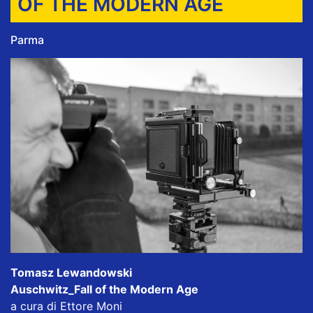
OF THE MODERN AGE
Parma
Tomasz Lewandowski
Auschwitz_Fall of the Modern Age
a cura di Ettore Moni