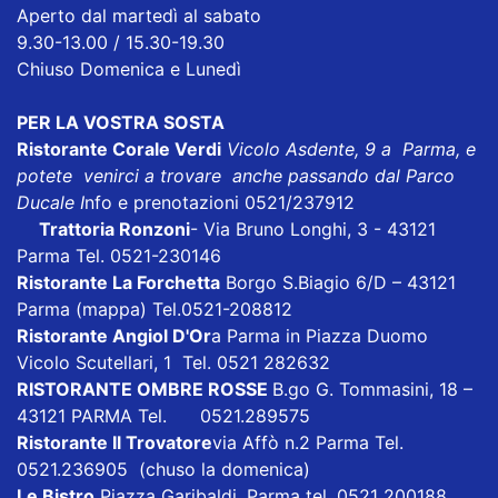
Aperto dal martedì al sabato
9.30-13.00 / 15.30-19.30
Chiuso Domenica e Lunedì
PER LA VOSTRA SOSTA
Ristorante Corale Verdi
Vicolo Asdente, 9 a Parma, e
potete venirci a trovare anche passando dal Parco
Ducale I
nfo e prenotazioni 0521/237912
Trattoria Ronzoni
- Via Bruno Longhi, 3 - 43121
Parma Tel. 0521-230146
Ristorante La Forchetta
Borgo S.Biagio 6/D – 43121
Parma
(mappa)
Tel.0521-208812
Ristorante Angiol D'Or
a Parma in Piazza Duomo
Vicolo Scutellari, 1 Tel. 0521 282632
RISTORANTE OMBRE ROSSE
B.go G. Tommasini, 18 –
43121 PARMA Tel. 0521.289575
Ristorante Il Trovatore
via Affò n.2 Parma Tel.
0521.236905 (chuso la domenica)
Le Bistro
Piazza Garibaldi, Parma tel. 0521 200188