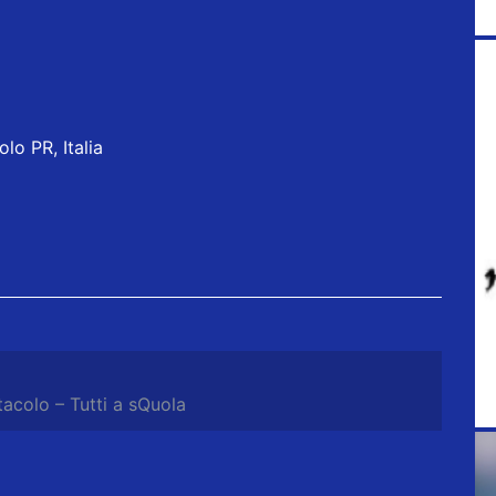
lo PR, Italia
tacolo – Tutti a sQuola