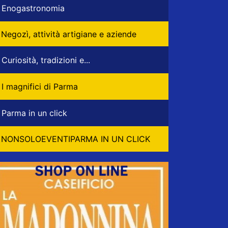
Enogastronomia
Negozì, attività artigiane e aziende
Curiosità, tradizioni e...
I magnifici di Parma
Parma in un click
NONSOLOEVENTIPARMA IN UN CLICK