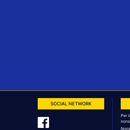
SOCIAL NETWORK
Per 
nons
Nons