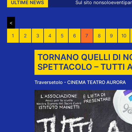
Sul sito nonsoloeventiparma sono presenti m
ULTIME NEWS
<
1
2
3
4
5
6
7
8
9
10
TORNANO QUELLI DI N
SPETTACOLO – TUTTI 
Traversetolo - CINEMA TEATRO AURORA