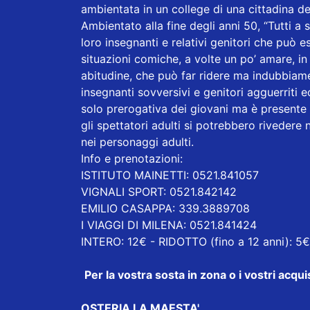
ambientata in un college di una cittadina deg
Ambientato alla fine degli anni 50, “Tutti a 
loro insegnanti e relativi genitori che può 
situazioni comiche, a volte un po’ amare, i
abitudine, che può far ridere ma indubbiame
insegnanti sovversivi e genitori agguerriti 
solo prerogativa dei giovani ma è presente 
gli spettatori adulti si potrebbero rivedere n
nei personaggi adulti.
Info e prenotazioni:
ISTITUTO MAINETTI: 0521.841057
VIGNALI SPORT: 0521.842142
EMILIO CASAPPA: 339.3889708
I VIAGGI DI MILENA: 0521.841424
INTERO: 12€ - RIDOTTO (fino a 12 anni): 5€
Per la vostra sosta in zona o i vostri acq
OSTERIA LA MAESTA'