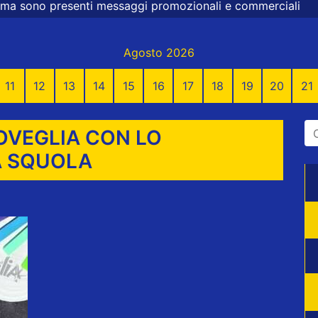
essaggi promozionali e commerciali
Agosto 2026
11
12
13
14
15
16
17
18
19
20
21
OVEGLIA CON LO
A SQUOLA