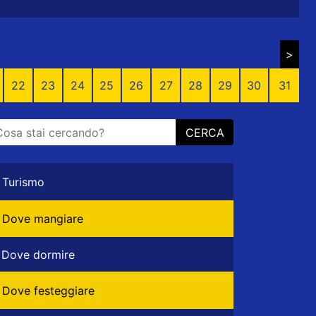
>
22
23
24
25
26
27
28
29
30
31
CERCA
Turismo
Dove mangiare
Dove dormire
Dove festeggiare