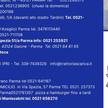
masini, 18 – 43121 PARMA Tel. 0521.289575
Tel. 0521.236905 (chuso la domenica)
1 200188
lli, 1/A (davanti allo stadio Tardini)
Tel. 0521-
a D'Azeglio) Parma tel. 3478113440
l 0521-711708
 Spezia 51/a Parma info: 0521 253921
8 43124 Gaione - Parma Tel. 0521 64 81 65
oteca
eri (PR) - Tel. 339-7439326
info@trattoriascarica.it
orano Parma tel 0521-641167
ICILIO in Via Spezia, 57 Parma TEL 0521. 257373
 Parma0521781357 pizza e hamburger fino a tardi
i Maniscalchi tel. 0521 658270