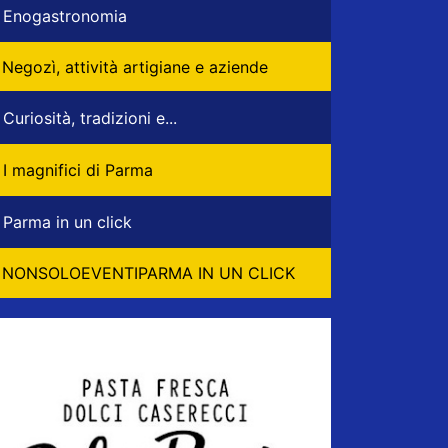
Enogastronomia
Negozì, attività artigiane e aziende
Curiosità, tradizioni e...
I magnifici di Parma
Parma in un click
NONSOLOEVENTIPARMA IN UN CLICK