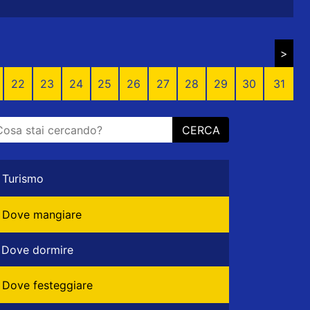
>
22
23
24
25
26
27
28
29
30
31
CERCA
Turismo
Dove mangiare
Dove dormire
Dove festeggiare