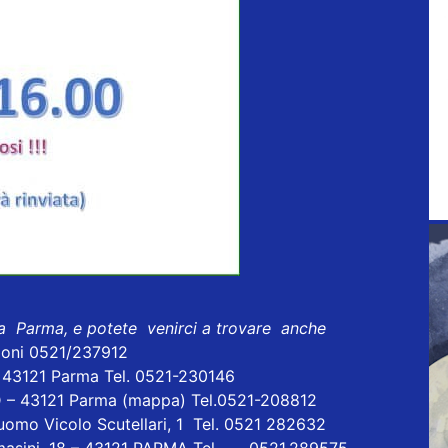
 a Parma, e potete venirci a trovare anche
ioni 0521/237912
- 43121 Parma Tel. 0521-230146
D – 43121 Parma
(mappa)
Tel.0521-208812
uomo Vicolo Scutellari, 1 Tel. 0521 282632