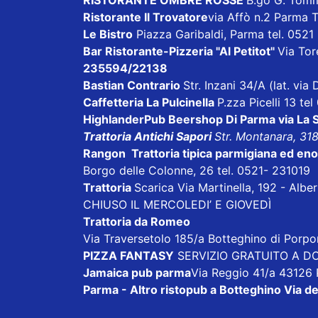
RISTORANTE OMBRE ROSSE
B.go G. Tom
Ristorante Il Trovatore
via Affò n.2 Parma 
Le Bistro
Piazza Garibaldi, Parma tel. 052
Bar Ristorante-Pizzeria "Al Petitot"
Via Tore
235594/22138
Bastian Contrario
Str. Inzani 34/A (lat. vi
Caffetteria La Pulcinella
P.zza Picelli 13 te
HighlanderPub Beershop Di Parma
via La
Trattoria Antichi Sapori
Str. Montanara, 31
Rangon Trattoria tipica parmigiana ed en
Borgo delle Colonne, 26 tel. 0521- 231019
Trattoria
Scarica
Via Martinella, 192 - Alb
CHIUSO IL MERCOLEDI’ E GIOVEDÌ
Trattoria da Romeo
Via Traversetolo 185/a Botteghino di Porp
PIZZA FANTASY
SERVIZIO GRATUITO A DOM
Jamaica pub parma
Via Reggio 41/a 43126
Parma - Altro ristopub a Botteghino
Via de