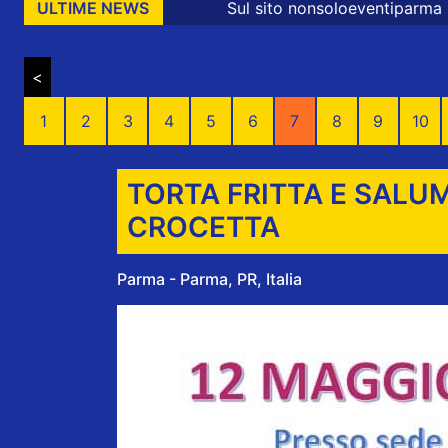
Sul sito nonsoloeventiparma sono presenti messa
ULTIME NEWS
<
1
2
3
4
5
6
7
8
9
10
TORTA FRITTA E SALUM
CROCETTA
Parma - Parma, PR, Italia