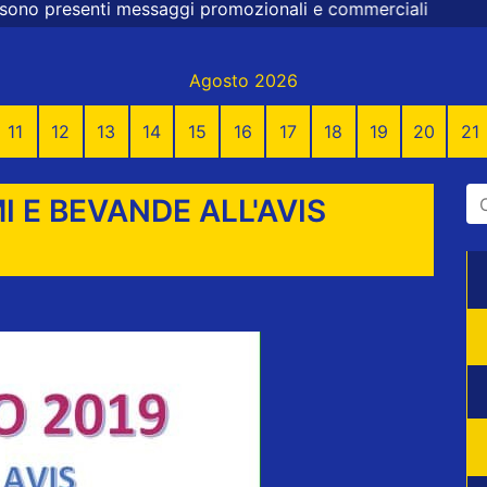
ggi promozionali e commerciali
Agosto 2026
11
12
13
14
15
16
17
18
19
20
21
I E BEVANDE ALL'AVIS