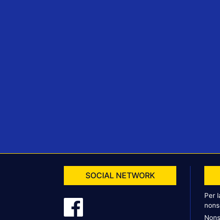
SOCIAL NETWORK
Per 
nons
Nons