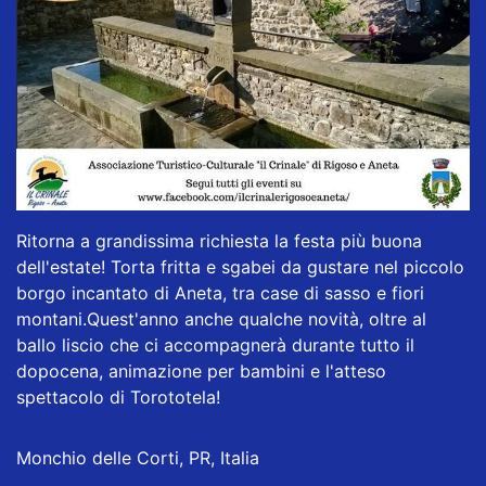
Ritorna a grandissima richiesta la festa più buona
dell'estate! Torta fritta e sgabei da gustare nel piccolo
borgo incantato di Aneta, tra case di sasso e fiori
montani.Quest'anno anche qualche novità, oltre al
ballo liscio che ci accompagnerà durante tutto il
dopocena, animazione per bambini e l'atteso
spettacolo di Torototela!
Monchio delle Corti, PR, Italia