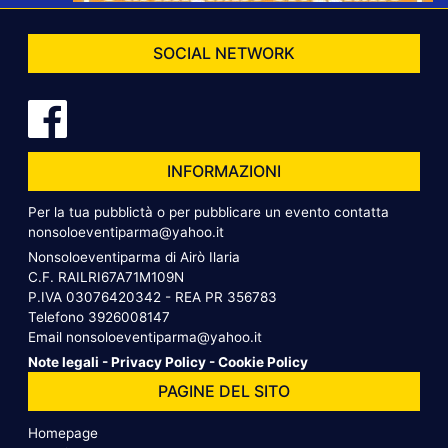
SOCIAL NETWORK
INFORMAZIONI
Per la tua pubblictà o per pubblicare un evento contatta
nonsoloeventiparma@yahoo.it
Nonsoloeventiparma di Airò Ilaria
C.F. RAILRI67A71M109N
P.IVA 03076420342 - REA PR 356783
Telefono
3926008147
Email
nonsoloeventiparma@yahoo.it
Note legali
-
Privacy Policy
-
Cookie Policy
PAGINE DEL SITO
Homepage