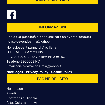
INFORMAZIONI
Per la tua pubblictà o per pubblicare un evento contatta
nonsoloeventiparma@yahoo.it
Nonsoloeventiparma di Airò Ilaria
C.F. RAILRI67A71M109N
P.IVA 03076420342 - REA PR 356783
Telefono
3926008147
Email
nonsoloeventiparma@yahoo.it
Note legali
-
Privacy Policy
-
Cookie Policy
PAGINE DEL SITO
Homepage
Eventi
Spettacoli e Cinema
Arte, Cultura e news