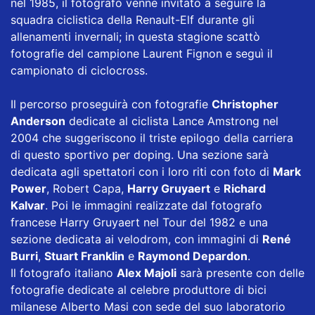
nel 1985, il fotografo venne invitato a seguire la
squadra ciclistica della Renault-Elf durante gli
allenamenti invernali; in questa stagione scattò
fotografie del campione Laurent Fignon e seguì il
campionato di ciclocross.
Il percorso proseguirà con fotografie
Christopher
Anderson
dedicate al ciclista Lance Amstrong nel
2004 che suggeriscono il triste epilogo della carriera
di questo sportivo per doping. Una sezione sarà
dedicata agli spettatori con i loro riti con foto di
Mark
Power
, Robert Capa,
Harry Gruyaert
e
Richard
Kalvar
. Poi le immagini realizzate dal fotografo
francese Harry Gruyaert nel Tour del 1982 e una
sezione dedicata ai velodrom, con immagini di
René
Burri
,
Stuart Franklin
e
Raymond Depardon
.
Il fotografo italiano
Alex Majoli
sarà presente con delle
fotografie dedicate al celebre produttore di bici
milanese Alberto Masi con sede del suo laboratorio