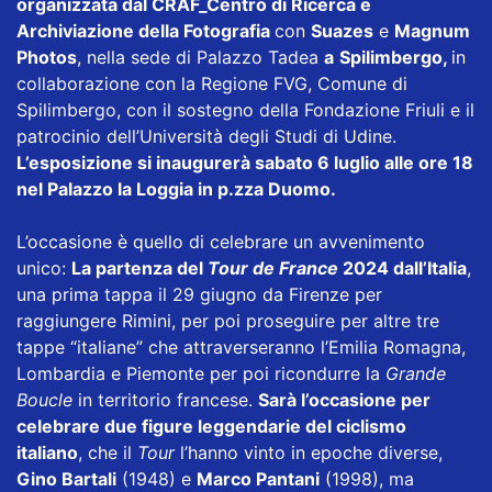
organizzata dal CRAF_Centro di Ricerca e
Archiviazione della Fotografia
con
Suazes
e
Magnum
Photos
, nella sede di Palazzo Tadea
a
Spilimbergo,
in
collaborazione con la Regione FVG, Comune di
Spilimbergo, con il sostegno della Fondazione Friuli e il
patrocinio dell’Università degli Studi di Udine.
L’esposizione si inaugurerà sabato 6 luglio alle ore 18
nel Palazzo la Loggia in p.zza Duomo.
L’occasione è quello di celebrare un avvenimento
unico:
La partenza del
Tour de France
2024 dall’Italia
,
una prima tappa il 29 giugno da Firenze per
raggiungere Rimini, per poi proseguire per altre tre
tappe “italiane” che attraverseranno l’Emilia Romagna,
Lombardia e Piemonte per poi ricondurre la
Grande
Boucle
in territorio francese.
Sarà l’occasione per
celebrare due figure leggendarie del ciclismo
italiano
, che il
Tour
l’hanno vinto in epoche diverse,
Gino Bartali
(1948) e
Marco Pantani
(1998), ma