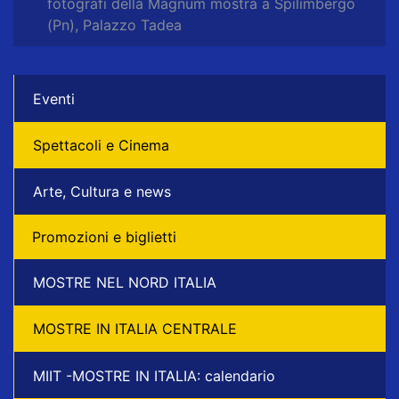
fotografi della Magnum mostra a Spilimbergo
(Pn), Palazzo Tadea
Eventi
Spettacoli e Cinema
Arte, Cultura e news
Promozioni e biglietti
MOSTRE NEL NORD ITALIA
MOSTRE IN ITALIA CENTRALE
MIIT -MOSTRE IN ITALIA: calendario