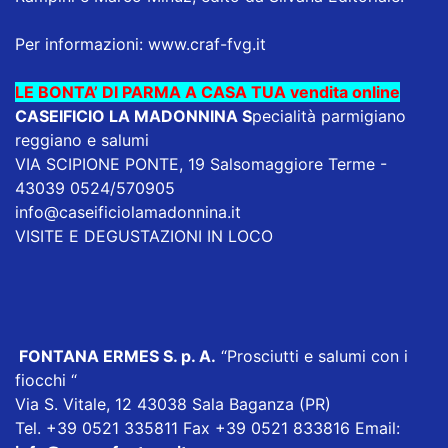
Per informazioni:
www.craf-fvg.it
LE BONTA’ DI PARMA A CASA TUA vendita online
CASEIFICIO LA MADONNINA
S
pecialità parmigiano
reggiano e salumi
VIA SCIPIONE PONTE, 19 Salsomaggiore Terme -
43039 0524/570905
info@caseificiolamadonnina.it
VISITE E DEGUSTAZIONI IN LOCO
FONTANA ERMES S. p. A
.
“Prosciutti e salumi con i
fiocchi “
Via S. Vitale, 12 43038 Sala Baganza (PR)
Tel. +39 0521 335811 Fax +39 0521 833816 Email: