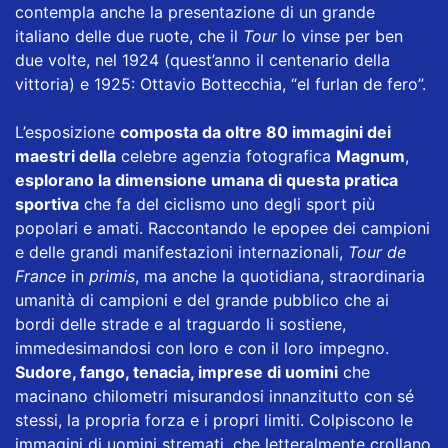
contempla anche la presentazione di un grande
italiano delle due ruote, che il
Tour
lo vinse per ben
due volte, nel 1924 (quest’anno il centenario della
vittoria) e 1925: Ottavio Bottecchia, “el furlan de fero”.
L’esposizione
composta da oltre 80 immagini dei
maestri della
celebre agenzia fotografica
Magnum
,
esplorano la dimensione umana di questa pratica
sportiva
che fa del ciclismo uno degli sport più
popolari e amati. Raccontando le epopee dei campioni
e delle grandi manifestazioni internazionali,
Tour de
France
in
primis
, ma anche la quotidiana, straordinaria
umanità di campioni e del grande pubblico che ai
bordi delle strade e al traguardo li sostiene,
immedesimandosi con loro e con il loro impegno.
Sudore, fango, tenacia, imprese di uomini
che
macinano chilometri misurandosi innanzitutto con sé
stessi, la propria forza e i propri limiti. Colpiscono le
immagini di uomini stremati, che letteralmente crollano