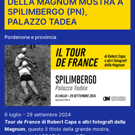
DELLA MAGNUM MOSTRA A
SPILIMBERGO (PN),
PALAZZO TADEA
Pordenone e provincia
6 luglio - 29 settembre 2024
Tour de France
di Robert Capa
e altri fotografi della
Magnum
, questo il titolo della grande mostra,