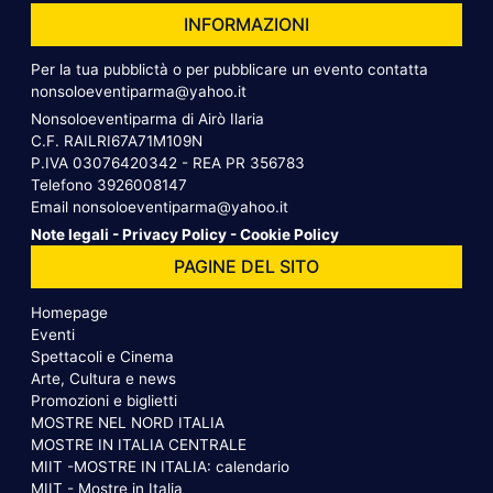
INFORMAZIONI
Per la tua pubblictà o per pubblicare un evento contatta
nonsoloeventiparma@yahoo.it
Nonsoloeventiparma di Airò Ilaria
C.F. RAILRI67A71M109N
P.IVA 03076420342 - REA PR 356783
Telefono
3926008147
Email
nonsoloeventiparma@yahoo.it
Note legali
-
Privacy Policy
-
Cookie Policy
PAGINE DEL SITO
Homepage
Eventi
Spettacoli e Cinema
Arte, Cultura e news
Promozioni e biglietti
MOSTRE NEL NORD ITALIA
MOSTRE IN ITALIA CENTRALE
MIIT -MOSTRE IN ITALIA: calendario
MIIT - Mostre in Italia