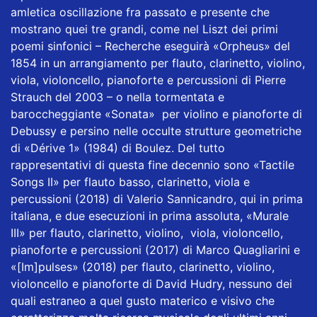
amletica oscillazione fra passato e presente che
mostrano quei tre grandi, come nel Liszt dei primi
poemi sinfonici – Recherche eseguirà «Orpheus» del
1854 in un arrangiamento per flauto, clarinetto, violino,
viola, violoncello, pianoforte e percussioni di Pierre
Strauch del 2003 – o nella tormentata e
baroccheggiante «Sonata» per violino e pianoforte di
Debussy e persino nelle occulte strutture geometriche
di «Dérive 1» (1984) di Boulez. Del tutto
rappresentativi di questa fine decennio sono «Tactile
Songs II» per flauto basso, clarinetto, viola e
percussioni (2018) di Valerio Sannicandro, qui in prima
italiana, e due esecuzioni in prima assoluta, «Murale
III» per flauto, clarinetto, violino, viola, violoncello,
pianoforte e percussioni (2017) di Marco Quagliarini e
«[Im]pulses» (2018) per flauto, clarinetto, violino,
violoncello e pianoforte di David Hudry, nessuno dei
quali estraneo a quel gusto materico e visivo che