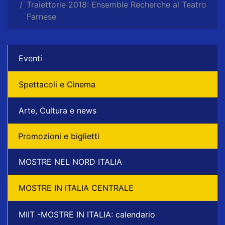
Traiettorie 2018: Ensemble Recherche al Teatro
Farnese
Eventi
Spettacoli e Cinema
Arte, Cultura e news
Promozioni e biglietti
MOSTRE NEL NORD ITALIA
MOSTRE IN ITALIA CENTRALE
MIIT -MOSTRE IN ITALIA: calendario