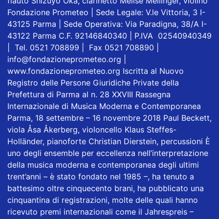
flauto Shizuyo Oka, clarinetto Melise Mellinger, violino
Fondazione Prometeo | Sede Legale: V.le Vittoria, 3 I-
43125 Parma | Sede Operativa: Via Paradigna, 38/A I-
43122 Parma C.F. 92146840340 | P.IVA 02540940349
| Tel. 0521 708899 | Fax 0521 708890 |
info@fondazioneprometeo.org |
www.fondazioneprometeo.org Iscritta al Nuovo
Registro delle Persone Giuridiche Private della
Prefettura di Parma al n. 28 XXVIII Rassegna
Internazionale di Musica Moderna e Contemporanea
Parma, 18 settembre – 16 novembre 2018 Paul Beckett,
viola Åsa Åkerberg, violoncello Klaus Steffes-
Holländer, pianoforte Christian Dierstein, percussioni È
uno degli ensemble per eccellenza nell’interpretazione
della musica moderna e contemporanea degli ultimi
trent’anni – è stato fondato nel 1985 –, ha tenuto a
battesimo oltre cinquecento brani, ha pubblicato una
cinquantina di registrazioni, molte delle quali hanno
ricevuto premi internazionali come il Jahrespreis –