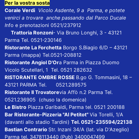
Per la vostra sosta
Corale Verdi
Vicolo Asdente, 9 a Parma, e potete
venirci a trovare anche passando dal Parco Ducale
I
nfo e prenotazioni 0521/237912
Trattoria Ronzoni
- Via Bruno Longhi, 3 - 43121
Parma Tel. 0521-230146
Ristorante La Forchetta
Borgo S.Biagio 6/D – 43121
Parma
(mappa)
Tel.0521-208812
Ristorante Angiol D'Or
a Parma in Piazza Duomo
Vicolo Scutellari, 1 Tel. 0521 282632
RISTORANTE OMBRE ROSSE
B.go G. Tommasini, 18 –
43121 PARMA Tel. 0521.289575
Ristorante Il Trovatore
via Affò n.2 Parma Tel.
0521.236905 (chuso la domenica)
Le Bistro
Piazza Garibaldi, Parma tel. 0521 200188
Bar Ristorante-Pizzeria "Al Petitot"
Via Torelli, 1/A
(davanti allo stadio Tardini)
Tel. 0521-235594/22138
Bastian Contrario
Str. Inzani 34/A (lat. via D'Azeglio)
Parma tel. 3478113440 (Pub) 3400047499