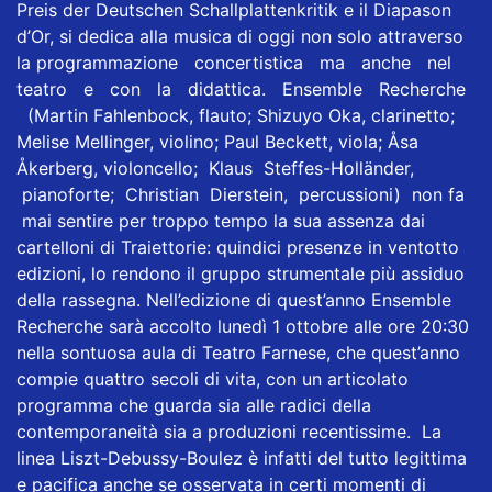
Preis der Deutschen Schallplattenkritik e il Diapason
d’Or, si dedica alla musica di oggi non solo attraverso
la programmazione concertistica ma anche nel
teatro e con la didattica. Ensemble Recherche
(Martin Fahlenbock, flauto; Shizuyo Oka, clarinetto;
Melise Mellinger, violino; Paul Beckett, viola; Åsa
Åkerberg, violoncello; Klaus Steffes-Holländer,
pianoforte; Christian Dierstein, percussioni) non fa
mai sentire per troppo tempo la sua assenza dai
cartelloni di Traiettorie: quindici presenze in ventotto
edizioni, lo rendono il gruppo strumentale più assiduo
della rassegna. Nell’edizione di quest’anno Ensemble
Recherche sarà accolto lunedì 1 ottobre alle ore 20:30
nella sontuosa aula di Teatro Farnese, che quest’anno
compie quattro secoli di vita, con un articolato
programma che guarda sia alle radici della
contemporaneità sia a produzioni recentissime. La
linea Liszt-Debussy-Boulez è infatti del tutto legittima
e pacifica anche se osservata in certi momenti di