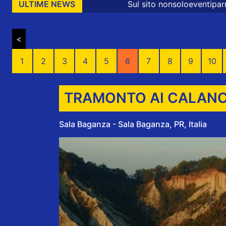
Sul sito nonsoloeventiparma sono presen
ULTIME NEWS
<
1
2
3
4
5
6
7
8
9
10
TRAMONTO AI CALANCH
Sala Baganza - Sala Baganza, PR, Italia