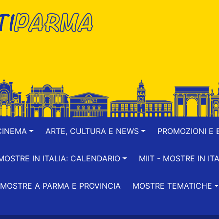
CINEMA
ARTE, CULTURA E NEWS
PROMOZIONI E B
-MOSTRE IN ITALIA: CALENDARIO
MIIT - MOSTRE IN ITA
MOSTRE A PARMA E PROVINCIA
MOSTRE TEMATICHE