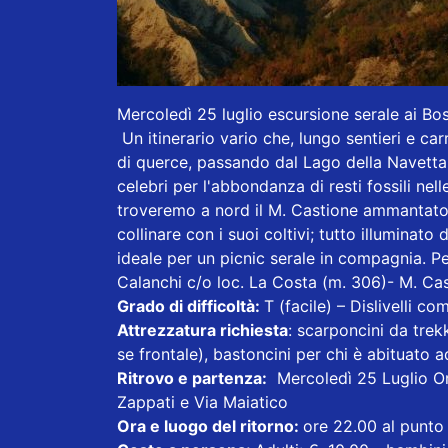
Mercoledì 25 luglio escursione serale ai Bo
Un itinerario vario che, lungo sentieri e car
di querce, passando dal Lago della Navetta,
celebri per l'abbondanza di resti fossili nell
troveremo a nord il M. Castione ammantato 
collinare con i suoi coltivi; tutto illuminato
ideale per un picnic serale in compagnia. 
Calanchi c/o loc. La Costa (m. 306)- M. Ca
Grado di difficoltà:
T (facile) – Dislivelli 
Attrezzatura richiesta
: scarponcini da trek
se frontale), bastoncini per chi è abituato ad
Ritrovo e partenza:
Mercoledì 25 Luglio Ore
Zappati e Via Maiatico
Ora e luogo del ritorno:
ore 22.00 al punto