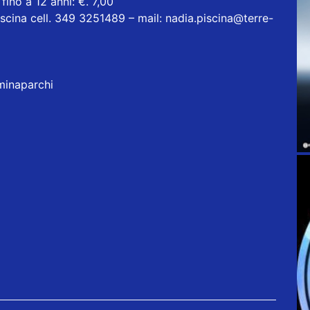
fino a 12 anni: €. 7,00
scina cell. 349 3251489 – mail: nadia.piscina@terre-
minaparchi