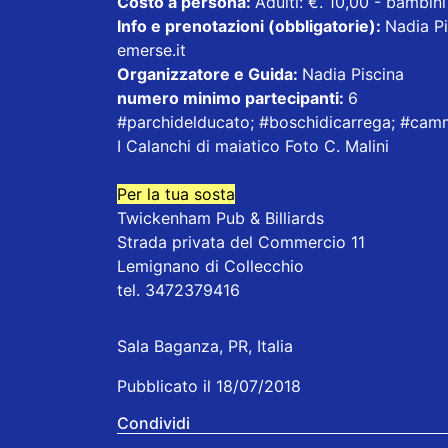
Costo a persona:
Adulti: €. 10,00 - bambini 
Info e prenotazioni (obbligatorie):
Nadia Pi
emerse.it
Organizzatore e Guida:
Nadia Piscina
numero minimo partecipanti:
6
#parchidelducato; #boschidicarrega; #cam
I Calanchi di maiatico Foto C. Malini
Per la tua sosta
Twickenham Pub & Billiards
Strada privata del Commercio 11
Lemignano di Collecchio
tel. 3472379416
Sala Baganza, PR, Italia
Pubblicato il 18/07/2018
Condividi