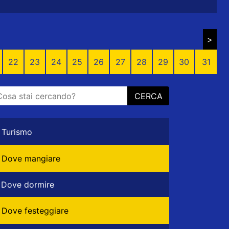
>
22
23
24
25
26
27
28
29
30
31
CERCA
Turismo
Dove mangiare
Dove dormire
Dove festeggiare