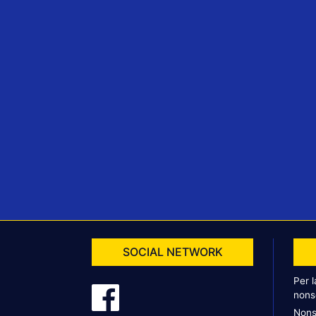
SOCIAL NETWORK
Per 
nons
Nons