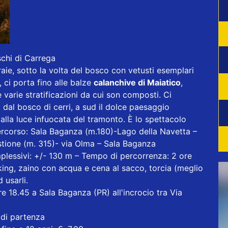
schi di Carrega
raie, sotto la volta del bosco con vetusti esemplari
 ci porta fino alle balze
calanchive di Maiatico
,
e varie stratificazioni da cui son composti. Ci
dal bosco di cerri, a sud il dolce paesaggio
 dalla luce infuocata del tramonto. È lo spettacolo
Percorso: Sala Baganza (m.180)-Lago della Navetta –
stione (m. 315)- via Olma – Sala Baganza
complessivi: +/- 130 m – Tempo di percorrenza: 2 ore
king, zaino con acqua e cena al sacco, torcia (meglio
 usarli.
 18.45 a Sala Baganza (PR) all'incrocio tra Via
 di partenza