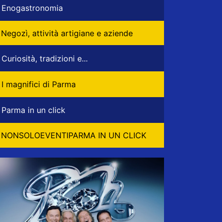
Enogastronomia
Negozì, attività artigiane e aziende
Curiosità, tradizioni e...
I magnifici di Parma
Parma in un click
NONSOLOEVENTIPARMA IN UN CLICK