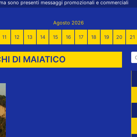
ti messaggi promozionali e commerciali
Agosto 2026
11
12
13
14
15
16
17
18
19
20
21
I DI MAIATICO