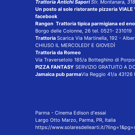
Trattoria Antichi Sapori
Str. Montanara, 31
Un posto al sole ristorante pizzeria VI
facebook
Rangon Trattoria tipica parmigiana ed en
Borgo delle Colonne, 26 tel. 0521- 231019
Trattoria
Scarica
Via Martinella, 192 - Alb
CHIUSO IL MERCOLEDI’ E GIOVEDÌ
Trattoria da Romeo
Via Traversetolo 185/a Botteghino di Porp
PIZZA FANTASY
SERVIZIO GRATUITO A DOM
Jamaica pub parma
Via Reggio 41/a 43126
Parma - Cinema Edison d'essai
Largo Otto Marzo, Parma, PR, Italia
https://www.solaresdellearti.it/?ling=1&pg