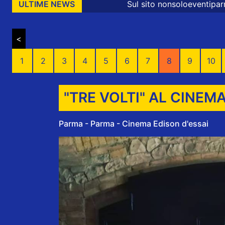
Sul sito nonsoloeventiparma sono presenti mess
ULTIME NEWS
<
1
2
3
4
5
6
7
8
9
10
"TRE VOLTI" AL CINEM
Parma - Parma - Cinema Edison d'essai