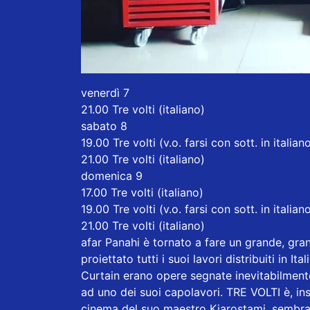
venerdì 7
21.00 Tre volti (italiano)
sabato 8
19.00 Tre volti (v.o. farsi con sott. in italian
21.00 Tre volti (italiano)
domenica 9
17.00 Tre volti (italiano)
19.00 Tre volti (v.o. farsi con sott. in italian
21.00 Tre volti (italiano)
afar Panahi è tornato a fare un grande, gra
proiettato tutti i suoi lavori distribuiti in 
Curtain erano opere segnate inevitabilmente
ad uno dei suoi capolavori. TRE VOLTI è, insi
cinema del suo maestro Kiarostami. sembra d