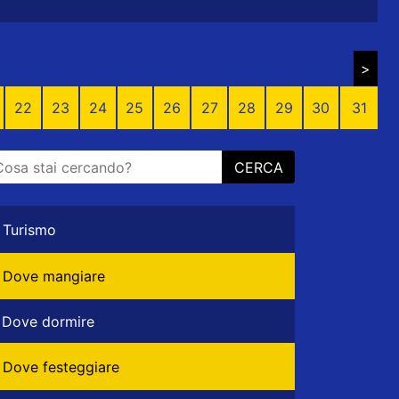
>
22
23
24
25
26
27
28
29
30
31
CERCA
Turismo
Dove mangiare
Dove dormire
Dove festeggiare