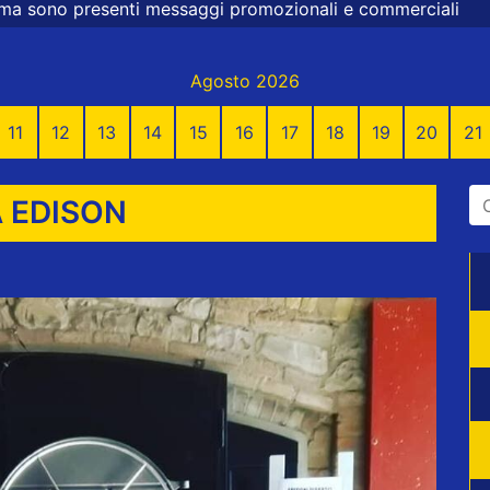
aggi promozionali e commerciali
Agosto 2026
11
12
13
14
15
16
17
18
19
20
21
A EDISON