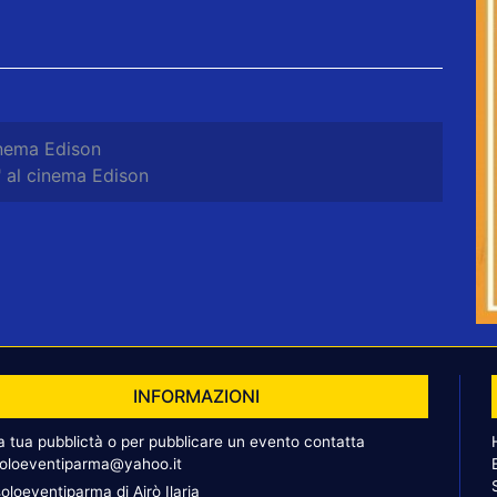
cinema Edison
i" al cinema Edison
INFORMAZIONI
la tua pubblictà o per pubblicare un evento contatta
oloeventiparma@yahoo.it
oloeventiparma di Airò Ilaria