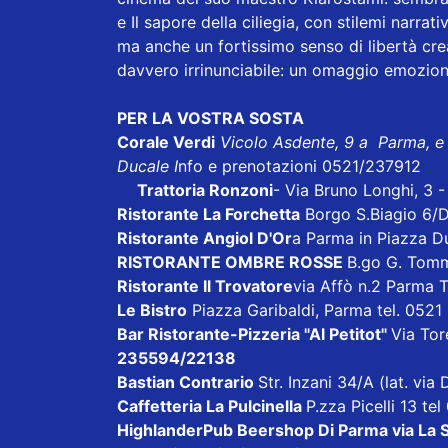
e Il sapore della ciliegia, con stilemi narrat
ma anche un fortissimo senso di libertà cre
davvero irrinunciabile: un omaggio emozion
PER LA VOSTRA SOSTA
Corale Verdi
Vicolo Asdente, 9 a Parma, e
Ducale I
nfo e prenotazioni 0521/237912
Trattoria Ronzoni
- Via Bruno Longhi, 3 
Ristorante La Forchetta
Borgo S.Biagio 6/
Ristorante Angiol D'Or
a Parma in Piazza D
RISTORANTE OMBRE ROSSE
B.go G. Tom
Ristorante Il Trovatore
via Affò n.2 Parma 
Le Bistro
Piazza Garibaldi, Parma tel. 052
Bar Ristorante-Pizzeria "Al Petitot"
Via Tore
235594/22138
Bastian Contrario
Str. Inzani 34/A (lat. vi
Caffetteria La Pulcinella
P.zza Picelli 13 te
HighlanderPub Beershop Di Parma
via La