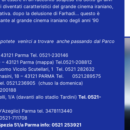
ivi diventati caratteristici del grande cinema iraniano,
ativa. dopo la delusione di Farhadi… questo è
ante al grande cinema iraniano degli anni ‘90
 potete venirci a trovare anche passando dal Parco
- 43121 Parma Tel. 0521-230146
D – 43121 Parma
(mappa)
Tel.0521-208812
uomo Vicolo Scutellari, 1 Tel. 0521 282632
masini, 18 – 43121 PARMA Tel. 0521.289575
Tel. 0521.236905 (chuso la domenica)
1 200188
lli, 1/A (davanti allo stadio Tardini)
Tel. 0521-
a D'Azeglio) Parma tel. 3478113440
l 0521-711708
 Spezia 51/a Parma info: 0521 253921