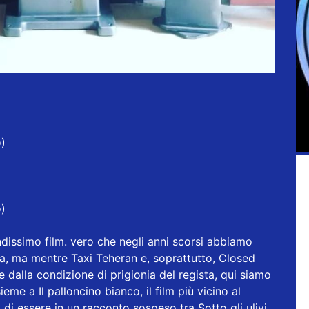
o)
o)
ndissimo film. vero che negli anni scorsi abbiamo
Italia, ma mentre Taxi Teheran e, soprattutto, Closed
 dalla condizione di prigionia del regista, qui siamo
eme a Il palloncino bianco, il film più vicino al
i essere in un racconto sospeso tra Sotto gli ulivi