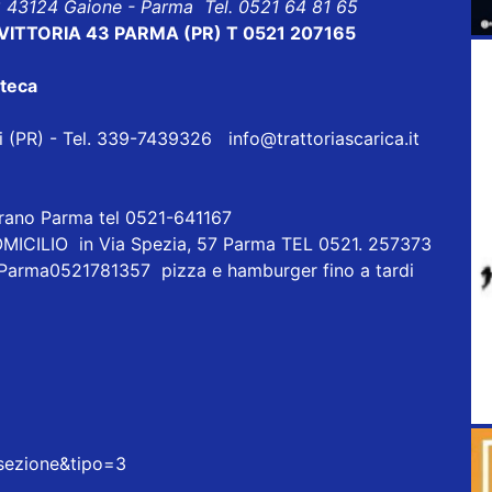
8 43124 Gaione - Parma Tel. 0521 64 81 65
ALE VITTORIA 43 PARMA (PR) T 0521 207165
oteca
eri (PR) - Tel. 339-7439326
info@trattoriascarica.it
orano Parma tel 0521-641167
ICILIO in Via Spezia, 57 Parma TEL 0521. 257373
 Parma0521781357 pizza e hamburger fino a tardi
=sezione&tipo=3