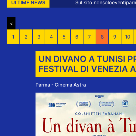
Sul sito nonsoloeventiparma sono presenti me
ULTIME NEWS
<
1
2
3
4
5
6
7
8
9
10
UN DIVANO A TUNISI P
FESTIVAL DI VENEZIA 
Parma - Cinema Astra