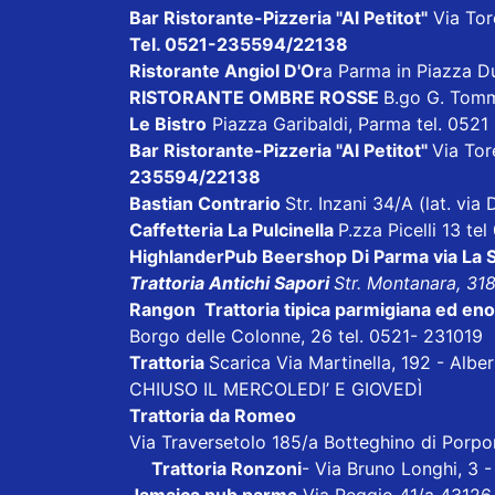
Bar Ristorante-Pizzeria "Al Petitot"
Via Tore
Tel. 0521-235594/22138
Ristorante Angiol D'Or
a Parma in Piazza D
RISTORANTE OMBRE ROSSE
B.go G. Tom
Le Bistro
Piazza Garibaldi, Parma tel. 052
Bar Ristorante-Pizzeria "Al Petitot"
Via Tore
235594/22138
Bastian Contrario
Str. Inzani 34/A (lat. vi
Caffetteria La Pulcinella
P.zza Picelli 13 te
HighlanderPub Beershop Di Parma
via La
Trattoria Antichi Sapori
Str. Montanara, 31
Rangon Trattoria tipica parmigiana ed en
Borgo delle Colonne, 26 tel. 0521- 231019
Trattoria
Scarica
Via Martinella, 192 - Alb
CHIUSO IL MERCOLEDI’ E GIOVEDÌ
Trattoria da Romeo
Via Traversetolo 185/a Botteghino di Porp
Trattoria Ronzoni
- Via Bruno Longhi, 3 