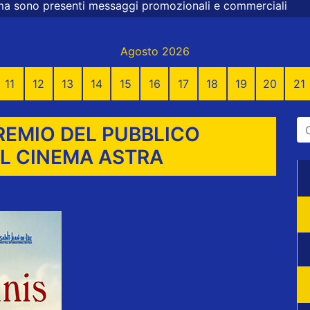
ssaggi promozionali e commerciali
Agosto 2026
11
12
13
14
15
16
17
18
19
20
21
REMIO DEL PUBBLICO
AL CINEMA ASTRA