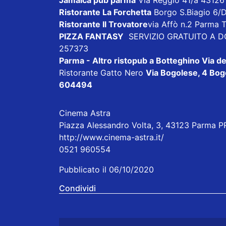
Jamaica pub parma
Via Reggio 41/a 43126
Ristorante La Forchetta
Borgo S.Biagio 6/
Ristorante Il Trovatore
via Affò n.2 Parma 
PIZZA FANTASY
SERVIZIO GRATUITO A DOM
257373
Parma - Altro ristopub a Botteghino
Via de
Ristorante Gatto Nero
Via Bogolese, 4 Bogo
604494
Cinema Astra
Piazza Alessandro Volta, 3, 43123 Parma PR,
http://www.cinema-astra.it/
0521 960554
Pubblicato il 06/10/2020
Condividi