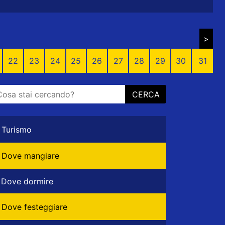
>
22
23
24
25
26
27
28
29
30
31
CERCA
Turismo
Dove mangiare
Dove dormire
Dove festeggiare