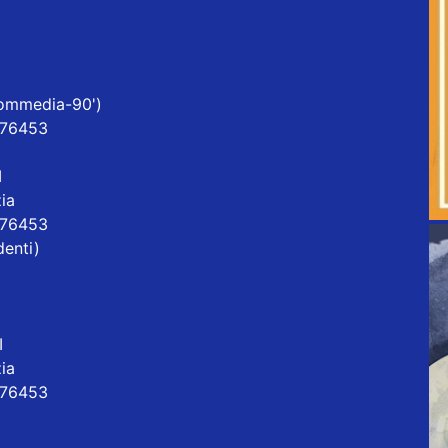
Commedia-90')
376453
I
ia
376453
denti)
I
ia
376453