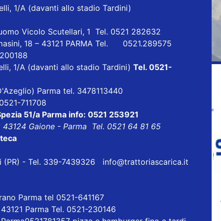
lli, 1/A (davanti allo stadio Tardini)
uomo Vicolo Scutellari, 1 Tel. 0521 282632
masini, 18 – 43121 PARMA Tel. 0521.289575
1 200188
lli, 1/A (davanti allo stadio Tardini)
Tel. 0521-
a D'Azeglio) Parma tel. 3478113440
l 0521-711708
 Spezia 51/a Parma info: 0521 253921
8 43124 Gaione - Parma Tel. 0521 64 81 65
oteca
eri (PR) - Tel. 339-7439326
info@trattoriascarica.it
orano Parma tel 0521-641167
- 43121 Parma Tel. 0521-230146