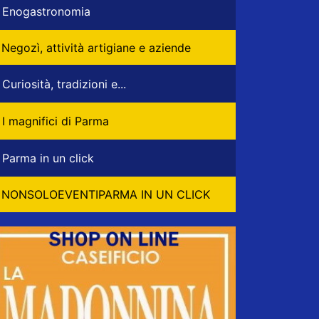
Enogastronomia
Negozì, attività artigiane e aziende
Curiosità, tradizioni e...
I magnifici di Parma
Parma in un click
NONSOLOEVENTIPARMA IN UN CLICK