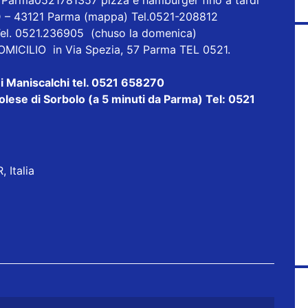
 Parma0521781357 pizza e hamburger fino a tardi
D – 43121 Parma
(mappa)
Tel.0521-208812
Tel. 0521.236905 (chuso la domenica)
ICILIO in Via Spezia, 57 Parma TEL 0521.
i Maniscalchi tel. 0521 658270
lese di Sorbolo (a 5 minuti da Parma) Tel: 0521
 Italia