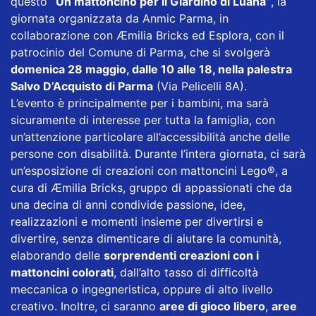
questo
“Un mattoncino per il Giardino di Luana”
, la
giornata organizzata da Anmic Parma, in
collaborazione con Æmilia Bricks ed Esplora, con il
patrocinio del Comune di Parma, che si svolgerà
domenica 28 maggio, dalle 10 alle 18, nella palestra
Salvo D’Acquisto di Parma
(Via Pelicelli 8A).
L’evento è principalmente per i bambini, ma sarà
sicuramente di interesse per tutta la famiglia, con
un’attenzione particolare all’accessibilità anche delle
persone con disabilità. Durante l’intera giornata, ci sarà
un’esposizione di creazioni con mattoncini Lego®, a
cura di Æmilia Bricks, gruppo di appassionati che da
una decina di anni condivide passione, idee,
realizzazioni e momenti insieme per divertirsi e
divertire, senza dimenticare di aiutare la comunità,
elaborando delle
sorprendenti creazioni con i
mattoncini colorati
, dall’alto tasso di difficoltà
meccanica o ingegneristica, oppure di alto livello
creativo. Inoltre, ci saranno
aree di gioco libero
,
aree