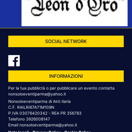
SOCIAL NETWORK
INFORMAZIONI
Per la tua pubblictà o per pubblicare un evento contatta
nonsoloeventiparma@yahoo.it
Nonsoloeventiparma di Airò Ilaria
C.F. RAILRI67A71M109N
P.IVA 03076420342 - REA PR 356783
Telefono
3926008147
Email
nonsoloeventiparma@yahoo.it