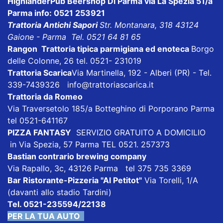
HighlanderPub Beershop
Di Parma via La Spezia 51/a
Parma info: 0521 253921
Trattoria Antichi Sapori
Str. Montanara, 318 43124
Gaione - Parma Tel. 0521 64 81 65
Rangon Trattoria tipica parmigiana ed enoteca
Borgo
delle Colonne, 26 tel. 0521- 231019
Trattoria Scarica
Via Martinella, 192 - Alberi (PR) - Tel.
339-7439326 info@trattoriascarica.it
Trattoria da Romeo
Via Traversetolo 185/a Botteghino di Porporano Parma
tel 0521-641167
PIZZA FANTASY
SERVIZIO GRATUITO A DOMICILIO
in Via Spezia, 57 Parma TEL 0521. 257373
Bastian contrario brewing company
Via Rapallo, 3c, 43126 Parma tel 375 735 3369
Bar Ristorante-Pizzeria "Al Petitot"
Via Torelli, 1/A
(davanti allo stadio Tardini)
Tel. 0521-235594/22138
PER LA TUA AUTO