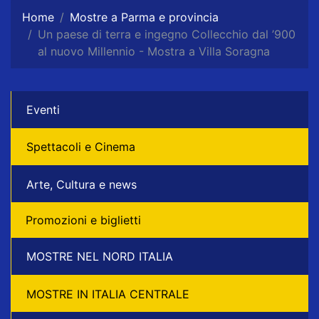
Home
Mostre a Parma e provincia
Un paese di terra e ingegno Collecchio dal ’900
al nuovo Millennio - Mostra a Villa Soragna
Eventi
Spettacoli e Cinema
Arte, Cultura e news
Promozioni e biglietti
MOSTRE NEL NORD ITALIA
MOSTRE IN ITALIA CENTRALE