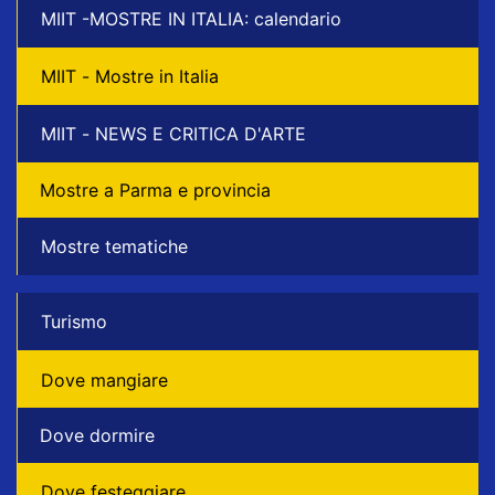
MIIT -MOSTRE IN ITALIA: calendario
MIIT - Mostre in Italia
MIIT - NEWS E CRITICA D'ARTE
Mostre a Parma e provincia
Mostre tematiche
Turismo
Dove mangiare
Dove dormire
Dove festeggiare