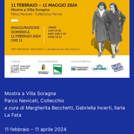
Mostra a Villa Soragna
Parco Nevicati, Collecchio
a cura di
Margherita Becchetti, Gabriella Incerti, Ilaria
La Fata
11 febbraio – 11 aprile 2024