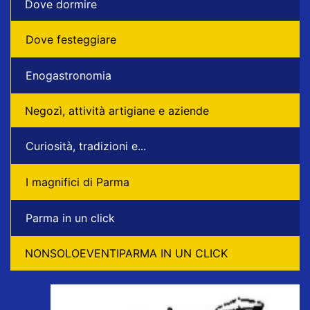
Dove dormire
Dove festeggiare
Enogastronomia
Negozì, attività artigiane e aziende
Curiosità, tradizioni e...
I magnifici di Parma
Parma in un click
NONSOLOEVENTIPARMA IN UN CLICK