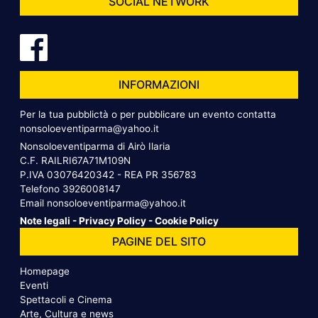
SOCIAL NETWORK
INFORMAZIONI
Per la tua pubblictà o per pubblicare un evento contatta
nonsoloeventiparma@yahoo.it
Nonsoloeventiparma di Airò Ilaria
C.F. RAILRI67A71M109N
P.IVA 03076420342 - REA PR 356783
Telefono
3926008147
Email
nonsoloeventiparma@yahoo.it
Note legali
-
Privacy Policy
-
Cookie Policy
PAGINE DEL SITO
Homepage
Eventi
Spettacoli e Cinema
Arte, Cultura e news